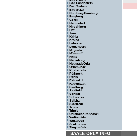
Bad Lobenstein
Bad Steben
Bad Sulza
Dornburg-Camburg
Freyburg
Gefell
Hermsdorf
Hirschberg
Hof
Jena
Kahla
Krölpa
Lehesten
Leutenberg
Magdala
Mühltroff
Naila
Naumburg
Neustadt Orla
Orlamünde
Probstzella
Pößneck
Ranis
Reinstädt
Rudolstadt
Saalburg
Saalfeld
Schleiz
Schwarza
Selbitz
Stadtroda
Tanna
Triptis
Uhlstädt-Kirchhasel
Weißenfels
Wurzbach
Zeulenroda
Ziegenrück
SAALE-ORLA-INFO