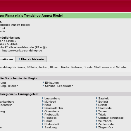
 zur Firma ella`s Trendshop Annett Riedel
t:
rendshop Annett Riedel
. 24
anis
möglichkeiten:
647 / 449882
647 / 504344
info AT ellas-trendshop.de (AT = @)
e:
http://www.ellas-trendshop.de
rmationen
Übersichtskarte
endshop für Jeans, T-Shirts, Jacken, Blusen, Röcke, Pullover, Shorts, Stoffhosen und Schuhe
te Branchen in der Region
dung
Einkaufen
ung, Textilien
Schuhe, Lederwaren
itsregionen / Einzugsgebiet
Leutenberg
Saalfeld
lankenburg
Mühltroff
Schleiz
benstein
Naila
Selbitz
Neustadt Orla
Stadtroda
berg
Orlamünde
Tanna
Probstzella
Triptis
Pößneck
Uhlstädt-Kirchhasel
Ranis
Wurzbach
Rudolstadt
Zeulenroda
ten
Saalburg
Ziegenrück