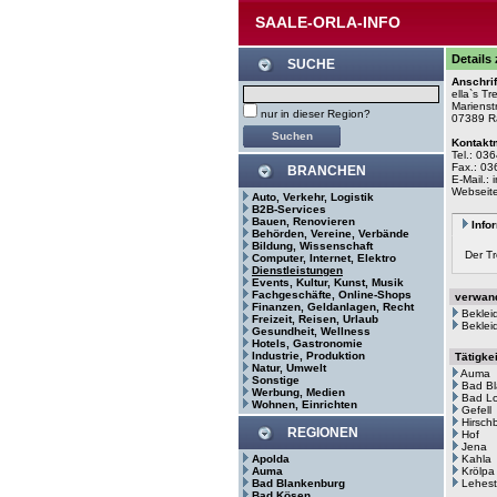
SAALE-ORLA-INFO
Details
SUCHE
Anschrif
ella`s T
Marienstr
nur in dieser Region?
07389 R
Kontakt
Tel.: 03
Fax.: 03
BRANCHEN
E-Mail.: 
Webseit
Auto, Verkehr, Logistik
B2B-Services
Bauen, Renovieren
Info
Behörden, Vereine, Verbände
Bildung, Wissenschaft
Der Tr
Computer, Internet, Elektro
Dienstleistungen
Events, Kultur, Kunst, Musik
Fachgeschäfte, Online-Shops
verwand
Finanzen, Geldanlagen, Recht
Beklei
Freizeit, Reisen, Urlaub
Bekleid
Gesundheit, Wellness
Hotels, Gastronomie
Industrie, Produktion
Tätigke
Natur, Umwelt
Auma
Sonstige
Bad B
Werbung, Medien
Bad Lo
Wohnen, Einrichten
Gefell
Hirsch
REGIONEN
Hof
Jena
Apolda
Kahla
Auma
Krölpa
Bad Blankenburg
Lehes
Bad Kösen