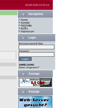
09.08.2026 13:32:13
Navigation
Home
Kontakt
FAQ/Hilfe
AGB's
Impressum
Login
Benutzername/E-Mail
Passwort
ANMELDUNG
Daten vergessen?
Anzeige
Anzeige