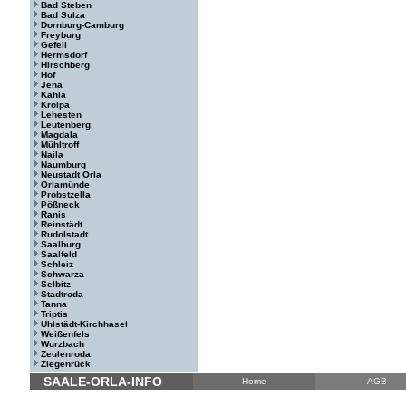
Bad Steben
Bad Sulza
Dornburg-Camburg
Freyburg
Gefell
Hermsdorf
Hirschberg
Hof
Jena
Kahla
Krölpa
Lehesten
Leutenberg
Magdala
Mühltroff
Naila
Naumburg
Neustadt Orla
Orlamünde
Probstzella
Pößneck
Ranis
Reinstädt
Rudolstadt
Saalburg
Saalfeld
Schleiz
Schwarza
Selbitz
Stadtroda
Tanna
Triptis
Uhlstädt-Kirchhasel
Weißenfels
Wurzbach
Zeulenroda
Ziegenrück
SAALE-ORLA-INFO
Home
AGB