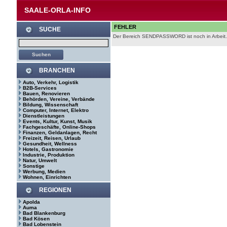
SAALE-ORLA-INFO
FEHLER
SUCHE
Der Bereich SENDPASSWORD ist noch in Arbeit.
BRANCHEN
Auto, Verkehr, Logistik
B2B-Services
Bauen, Renovieren
Behörden, Vereine, Verbände
Bildung, Wissenschaft
Computer, Internet, Elektro
Dienstleistungen
Events, Kultur, Kunst, Musik
Fachgeschäfte, Online-Shops
Finanzen, Geldanlagen, Recht
Freizeit, Reisen, Urlaub
Gesundheit, Wellness
Hotels, Gastronomie
Industrie, Produktion
Natur, Umwelt
Sonstige
Werbung, Medien
Wohnen, Einrichten
REGIONEN
Apolda
Auma
Bad Blankenburg
Bad Kösen
Bad Lobenstein