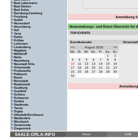
Bad Lobenstein
Bad Steben
Bad Sulza
Dornburg-Camburg
Freyburg
Anmeldung fü
Gefell
Hermsdorf
Veranstaltungs- und Event-Übersicht für 
Hirschberg
Hof
TOP-EVENTS
Jena
Kahla
Krölpa
Eventkalender
Veranstal
Lehesten
Leutenberg
<<
August 2026
>>
Magdala
Mo.
Di.
Mi.
Do.
Fr.
Sa.
So.
Mühltroff
1
2
Naila
3
4
5
6
7
8
9
Naumburg
10
11
12
13
14
15
16
Neustadt Orla
Orlamünde
17
18
19
20
21
22
23
Probstzella
24
25
26
27
28
29
30
Pößneck
31
Ranis
Reinstädt
Rudolstadt
Anmeldung 
Saalburg
Saalfeld
Schleiz
Schwarza
Selbitz
Stadtroda
Tanna
Triptis
Uhlstädt-Kirchhasel
Weißenfels
Wurzbach
Zeulenroda
Ziegenrück
SAALE-ORLA-INFO
Home
AGB