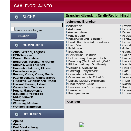
SAALE-ORLA-INFO
Branchen-Übersicht für die Region Hirsch
SUCHE
gefundene Branchen
Ausgehen
Events
Autohaus
Fahrze
nur in dieser Region?
Autovermietung
Ferie
Autozubehör
Feuerw
Außenwerbung, Schilder
Forstw
Bank, Kreditinstitut, Sparkasse
Fotost
BRANCHEN
Bar, Cafe
Gastst
Behörden
Gebra
Bekleidung
Gütert
Auto, Verkehr, Logistik
Bekleidung, Textilien
Handw
B2B-Services
Beleuchtung, Lampen, Licht
Hardw
Bauen, Renovieren
Beratung (Recht,Wirtsch.,Geld)
Haus 
Behörden, Vereine, Verbände
Bildbearbeitung, Grafikdesign
Haush
Bildung, Wissenschaft
Camping, Caravaning
Hilfso
Computer, Internet, Elektro
Catering, Partyservice
Hotel-
Dienstleistungen
Computernotdienst
Hotels
Events, Kultur, Kunst, Musik
Computertechnik, Zubehör
Intern
Fachgeschäfte, Online-Shops
Digitale Medien, Multimedia
IT-Die
Finanzen, Geldanlagen, Recht
Diskotheken, Clubs
Kommu
Freizeit, Reisen, Urlaub
Drucksachen & -erzeugnisse
Kunst
Gesundheit, Wellness
Einkaufen
Laden
Hotels, Gastronomie
Eventpromotion
Landwi
Industrie, Produktion
Natur, Umwelt
Sonstige
Anzeigen
Werbung, Medien
Wohnen, Einrichten
REGIONEN
Apolda
Auma
Bad Blankenburg
Bad Kösen