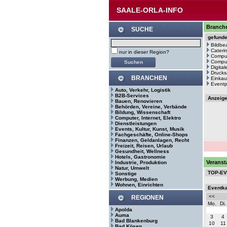
SAALE-ORLA-INFO
Branche
SUCHE
gefund
Bildbe
Cateri
nur in dieser Region?
Comput
Comput
Digita
Drucks
BRANCHEN
Einkau
Eventp
Auto, Verkehr, Logistik
B2B-Services
Anzeig
Bauen, Renovieren
Behörden, Vereine, Verbände
Bildung, Wissenschaft
Computer, Internet, Elektro
Dienstleistungen
Events, Kultur, Kunst, Musik
Fachgeschäfte, Online-Shops
Finanzen, Geldanlagen, Recht
Freizeit, Reisen, Urlaub
Gesundheit, Wellness
Hotels, Gastronomie
Veranst
Industrie, Produktion
Natur, Umwelt
TOP-E
Sonstige
Werbung, Medien
Wohnen, Einrichten
Eventk
<<
REGIONEN
Mo.
Di.
Apolda
Auma
3
4
Bad Blankenburg
10
11
Bad Kösen