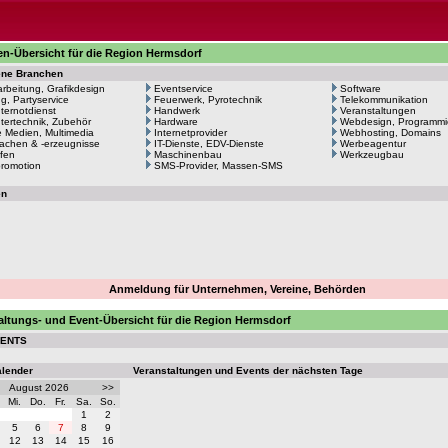
n-Übersicht für die Region Hermsdorf
ene Branchen
arbeitung, Grafikdesign
Eventservice
Software
ng, Partyservice
Feuerwerk, Pyrotechnik
Telekommunikation
ernotdienst
Handwerk
Veranstaltungen
ertechnik, Zubehör
Hardware
Webdesign, Programmi
le Medien, Multimedia
Internetprovider
Webhosting, Domains
achen & -erzeugnisse
IT-Dienste, EDV-Dienste
Werbeagentur
fen
Maschinenbau
Werkzeugbau
romotion
SMS-Provider, Massen-SMS
en
Anmeldung für Unternehmen, Vereine, Behörden
altungs- und Event-Übersicht für die Region Hermsdorf
VENTS
alender
Veranstaltungen und Events der nächsten Tage
August 2026
>>
Mi.
Do.
Fr.
Sa.
So.
1
2
5
6
7
8
9
12
13
14
15
16