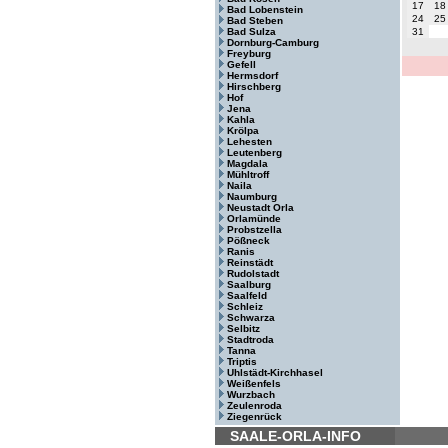
17
18
Bad Lobenstein
24
25
Bad Steben
Bad Sulza
31
Dornburg-Camburg
Freyburg
Gefell
Hermsdorf
Hirschberg
Hof
Jena
Kahla
Krölpa
Lehesten
Leutenberg
Magdala
Mühltroff
Naila
Naumburg
Neustadt Orla
Orlamünde
Probstzella
Pößneck
Ranis
Reinstädt
Rudolstadt
Saalburg
Saalfeld
Schleiz
Schwarza
Selbitz
Stadtroda
Tanna
Triptis
Uhlstädt-Kirchhasel
Weißenfels
Wurzbach
Zeulenroda
Ziegenrück
SAALE-ORLA-INFO