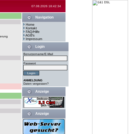
07.08.2026 18:42:34
Navigation
Home
Kontakt
FAQ/Hilfe
AGB's
erung
Impressum
Login
Benutzername/E-Mail
Passwort
ANMELDUNG
Daten vergessen?
Anzeige
Anzeige