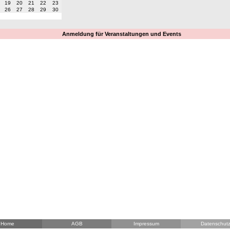
19
20
21
22
23
26
27
28
29
30
Anmeldung für Veranstaltungen und Events
Home
AGB
Impressum
Datenschut