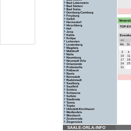
Bad Lobenstein
Bad Steben
Bad Sulza
Dornburg-Camburg
Freyburg
Gefell
Veranst
Hermsdorf
Hirschberg
TOP-E
Hof
Jena
Kahla
Eventk
Krölpa
<<
Lehesten
Mo.
Di.
Leutenberg
Magdala
Mühltroff
3
4
Naila
10
11
Naumburg
17
18
Neustadt Orla
24
25
Orlamünde
Probstzella
31
Pößneck
Ranis
Reinstädt
Rudolstadt
Saalburg
Saalfeld
Schleiz
Schwarza
Selbitz
Stadtroda
Tanna
Triptis
Uhlstädt-Kirchhasel
Weißenfels
Wurzbach
Zeulenroda
Ziegenrück
SAALE-ORLA-INFO