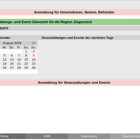
Anmeldung für Unternehmen, Vereine, Behörden
altungs- und Event-Übersicht für die Region Ziegenrück
VENTS
alender
Veranstaltungen und Events der nächsten Tage
August 2026
>>
Mi.
Do.
Fr.
Sa.
So.
1
2
5
6
7
8
9
12
13
14
15
16
19
20
21
22
23
26
27
28
29
30
Anmeldung für Veranstaltungen und Events
Home
AGB
Impressum
Datenschut