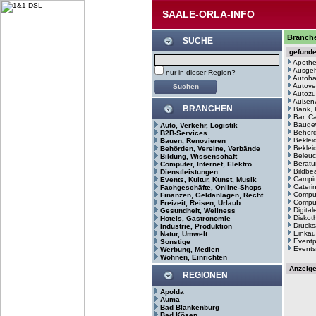
SAALE-ORLA-INFO
Branche
SUCHE
gefund
Apoth
Ausge
nur in dieser Region?
Autoh
Autove
Autozu
Außenw
BRANCHEN
Bank, 
Bar, C
Bauge
Auto, Verkehr, Logistik
Behör
B2B-Services
Beklei
Bauen, Renovieren
Bekleid
Behörden, Vereine, Verbände
Beleuc
Bildung, Wissenschaft
Beratu
Computer, Internet, Elektro
Bildbe
Dienstleistungen
Campin
Events, Kultur, Kunst, Musik
Cateri
Fachgeschäfte, Online-Shops
Comput
Finanzen, Geldanlagen, Recht
Comput
Freizeit, Reisen, Urlaub
Digita
Gesundheit, Wellness
Diskot
Hotels, Gastronomie
Drucks
Industrie, Produktion
Einkau
Natur, Umwelt
Eventp
Sonstige
Events
Werbung, Medien
Wohnen, Einrichten
Anzeig
REGIONEN
Apolda
Auma
Bad Blankenburg
Bad Kösen