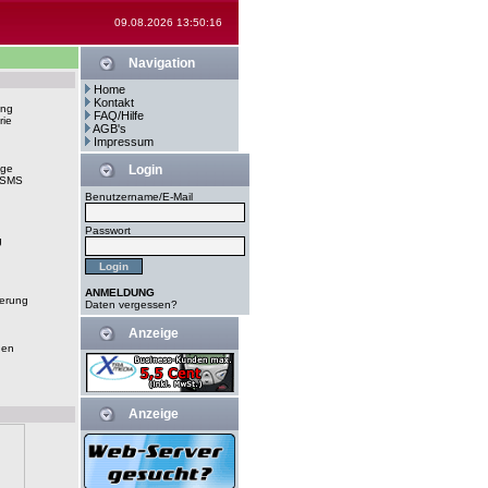
09.08.2026 13:50:16
Navigation
Home
Kontakt
ung
FAQ/Hilfe
rie
AGB's
Impressum
ege
Login
-SMS
Benutzername/E-Mail
Passwort
g
ANMELDUNG
erung
Daten vergessen?
Anzeige
gen
Anzeige