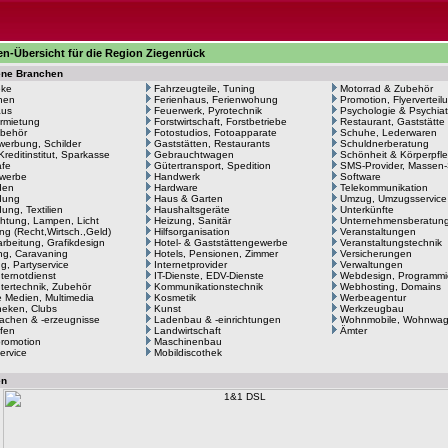
n-Übersicht für die Region Ziegenrück
ene Branchen
eke
Fahrzeugteile, Tuning
Motorrad & Zubehör
hen
Ferienhaus, Ferienwohung
Promotion, Flyerverteil
aus
Feuerwerk, Pyrotechnik
Psychologie & Psychiat
rmietung
Forstwirtschaft, Forstbetriebe
Restaurant, Gaststätte
behör
Fotostudios, Fotoapparate
Schuhe, Lederwaren
erbung, Schilder
Gaststätten, Restaurants
Schuldnerberatung
Kreditinstitut, Sparkasse
Gebrauchtwagen
Schönheit & Körperpfl
afe
Gütertransport, Spedition
SMS-Provider, Massen
werbe
Handwerk
Software
den
Hardware
Telekommunikation
dung
Haus & Garten
Umzug, Umzugsservice
ung, Textilien
Haushaltsgeräte
Unterkünfte
htung, Lampen, Licht
Heizung, Sanitär
Unternehmensberatun
ng (Recht,Wirtsch.,Geld)
Hilfsorganisation
Veranstaltungen
arbeitung, Grafikdesign
Hotel- & Gaststättengewerbe
Veranstaltungstechnik
g, Caravaning
Hotels, Pensionen, Zimmer
Versicherungen
ng, Partyservice
Internetprovider
Verwaltungen
ernotdienst
IT-Dienste, EDV-Dienste
Webdesign, Programmi
ertechnik, Zubehör
Kommunikationstechnik
Webhosting, Domains
le Medien, Multimedia
Kosmetik
Werbeagentur
heken, Clubs
Kunst
Werkzeugbau
achen & -erzeugnisse
Ladenbau & -einrichtungen
Wohnmobile, Wohnwa
fen
Landwirtschaft
Ämter
romotion
Maschinenbau
ervice
Mobildiscothek
en