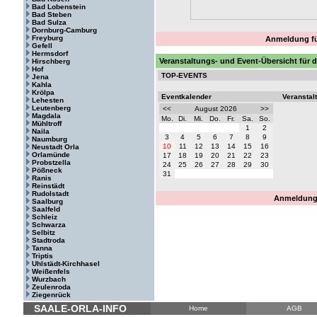
Bad Lobenstein
Bad Steben
Bad Sulza
Dornburg-Camburg
Freyburg
Anmeldung fü
Gefell
Hermsdorf
Veranstaltungs- und Event-Übersicht für d
Hirschberg
Hof
TOP-EVENTS
Jena
Kahla
Krölpa
Eventkalender
Veranstal
Lehesten
Leutenberg
<<
August 2026
>>
Magdala
Mo.
Di.
Mi.
Do.
Fr.
Sa.
So.
Mühltroff
1
2
Naila
3
4
5
6
7
8
9
Naumburg
10
11
12
13
14
15
16
Neustadt Orla
Orlamünde
17
18
19
20
21
22
23
Probstzella
24
25
26
27
28
29
30
Pößneck
31
Ranis
Reinstädt
Rudolstadt
Anmeldung 
Saalburg
Saalfeld
Schleiz
Schwarza
Selbitz
Stadtroda
Tanna
Triptis
Uhlstädt-Kirchhasel
Weißenfels
Wurzbach
Zeulenroda
Ziegenrück
SAALE-ORLA-INFO
Home
AGB