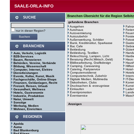
SAALE-ORLA-INFO
Branchen-Übersicht für die Region Selbitz
SUCHE
gefundene Branchen
Ausgehen
Fahrz
Autohaus
Ferie
nur in dieser Region?
Autovermietung
Feuer
Autozubehör
Forstw
Außenwerbung, Schilder
Fotos
Bank, Kreditinstitut, Sparkasse
Gasts
BRANCHEN
Bar, Cafe
Gebr
Bekleidung
Güter
Bekleidung, Textilien
Hand
Auto, Verkehr, Logistik
Beleuchtung, Lampen, Licht
Hardw
B2B-Services
Beratung (Recht,Wirtsch.,Geld)
Haus 
Bauen, Renovieren
Bildbearbeitung, Grafikdesign
Haush
Behörden, Vereine, Verbände
Camping, Caravaning
Hilfso
Bildung, Wissenschaft
Catering, Partyservice
Hotel
Computer, Internet, Elektro
Computernotdienst
Hotel
Dienstleistungen
Computertechnik, Zubehör
Intern
Events, Kultur, Kunst, Musik
Digitale Medien, Multimedia
IT-Di
Fachgeschäfte, Online-Shops
Diskotheken, Clubs
Kommu
Finanzen, Geldanlagen, Recht
Drucksachen & -erzeugnisse
Kunst
Freizeit, Reisen, Urlaub
Einkaufen
Laden
Gesundheit, Wellness
Eventpromotion
Landw
Hotels, Gastronomie
Eventservice
Masc
Industrie, Produktion
Natur, Umwelt
Sonstige
Anzeigen
Werbung, Medien
Wohnen, Einrichten
REGIONEN
Apolda
Auma
Bad Blankenburg
Bad Kösen