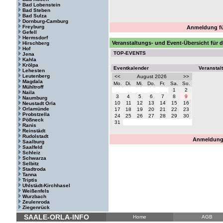
Bad Lobenstein
Bad Steben
Bad Sulza
Dornburg-Camburg
Freyburg
Anmeldung fü
Gefell
Hermsdorf
Veranstaltungs- und Event-Übersicht für
Hirschberg
Hof
TOP-EVENTS
Jena
Kahla
Krölpa
Eventkalender
Veranstal
Lehesten
Leutenberg
<<
August 2026
>>
Magdala
Mo.
Di.
Mi.
Do.
Fr.
Sa.
So.
Mühltroff
1
2
Naila
3
4
5
6
7
8
9
Naumburg
10
11
12
13
14
15
16
Neustadt Orla
Orlamünde
17
18
19
20
21
22
23
Probstzella
24
25
26
27
28
29
30
Pößneck
31
Ranis
Reinstädt
Rudolstadt
Anmeldung 
Saalburg
Saalfeld
Schleiz
Schwarza
Selbitz
Stadtroda
Tanna
Triptis
Uhlstädt-Kirchhasel
Weißenfels
Wurzbach
Zeulenroda
Ziegenrück
SAALE-ORLA-INFO
Home
AGB