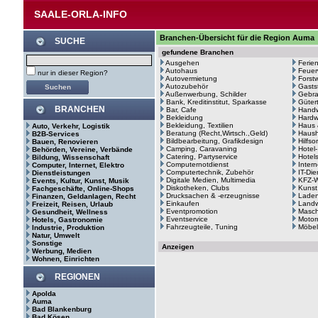
SAALE-ORLA-INFO
Branchen-Übersicht für die Region Auma
SUCHE
gefundene Branchen
Ausgehen
Ferie
Autohaus
Feuer
nur in dieser Region?
Autovermietung
Forstw
Autozubehör
Gasts
Außenwerbung, Schilder
Gebr
Bank, Kreditinstitut, Sparkasse
Güter
BRANCHEN
Bar, Cafe
Hand
Bekleidung
Hardw
Bekleidung, Textilien
Haus 
Auto, Verkehr, Logistik
Beratung (Recht,Wirtsch.,Geld)
Haush
B2B-Services
Bildbearbeitung, Grafikdesign
Hilfso
Bauen, Renovieren
Camping, Caravaning
Hotel
Behörden, Vereine, Verbände
Catering, Partyservice
Hotel
Bildung, Wissenschaft
Computernotdienst
Intern
Computer, Internet, Elektro
Computertechnik, Zubehör
IT-Di
Dienstleistungen
Digitale Medien, Multimedia
KFZ-W
Events, Kultur, Kunst, Musik
Diskotheken, Clubs
Kunst
Fachgeschäfte, Online-Shops
Drucksachen & -erzeugnisse
Laden
Finanzen, Geldanlagen, Recht
Einkaufen
Landw
Freizeit, Reisen, Urlaub
Eventpromotion
Masc
Gesundheit, Wellness
Eventservice
Motor
Hotels, Gastronomie
Fahrzeugteile, Tuning
Möbel
Industrie, Produktion
Natur, Umwelt
Sonstige
Anzeigen
Werbung, Medien
Wohnen, Einrichten
REGIONEN
Apolda
Auma
Bad Blankenburg
Bad Kösen