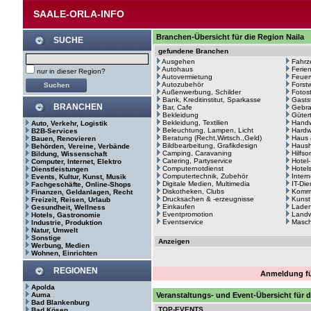
SAALE-ORLA-INFO
Branchen-Übersicht für die Region Naila
SUCHE
gefundene Branchen
Ausgehen
Fahrz
Autohaus
Ferie
nur in dieser Region?
Autovermietung
Feuer
Autozubehör
Forstw
Außenwerbung, Schilder
Fotos
Bank, Kreditinstitut, Sparkasse
Gasts
BRANCHEN
Bar, Cafe
Gebr
Bekleidung
Güter
Bekleidung, Textilien
Hand
Auto, Verkehr, Logistik
Beleuchtung, Lampen, Licht
Hardw
B2B-Services
Beratung (Recht,Wirtsch.,Geld)
Haus 
Bauen, Renovieren
Bildbearbeitung, Grafikdesign
Haush
Behörden, Vereine, Verbände
Camping, Caravaning
Hilfso
Bildung, Wissenschaft
Catering, Partyservice
Hotel
Computer, Internet, Elektro
Computernotdienst
Hotel
Dienstleistungen
Computertechnik, Zubehör
Intern
Events, Kultur, Kunst, Musik
Digitale Medien, Multimedia
IT-Di
Fachgeschäfte, Online-Shops
Diskotheken, Clubs
Kommu
Finanzen, Geldanlagen, Recht
Drucksachen & -erzeugnisse
Kunst
Freizeit, Reisen, Urlaub
Einkaufen
Laden
Gesundheit, Wellness
Eventpromotion
Landw
Hotels, Gastronomie
Eventservice
Masc
Industrie, Produktion
Natur, Umwelt
Sonstige
Anzeigen
Werbung, Medien
Wohnen, Einrichten
REGIONEN
Anmeldung fü
Apolda
Auma
Veranstaltungs- und Event-Übersicht für d
Bad Blankenburg
TOP-EVENTS
Bad Kösen