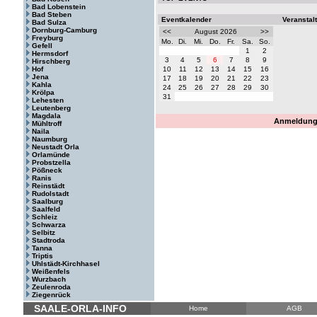
Bad Lobenstein
Bad Steben
Eventkalender
Veranstal
Bad Sulza
Dornburg-Camburg
<<
August 2026
>>
Freyburg
Mo.
Di.
Mi.
Do.
Fr.
Sa.
So.
Gefell
1
2
Hermsdorf
3
4
5
6
7
8
9
Hirschberg
Hof
10
11
12
13
14
15
16
Jena
17
18
19
20
21
22
23
Kahla
24
25
26
27
28
29
30
Krölpa
31
Lehesten
Leutenberg
Magdala
Anmeldung 
Mühltroff
Naila
Naumburg
Neustadt Orla
Orlamünde
Probstzella
Pößneck
Ranis
Reinstädt
Rudolstadt
Saalburg
Saalfeld
Schleiz
Schwarza
Selbitz
Stadtroda
Tanna
Triptis
Uhlstädt-Kirchhasel
Weißenfels
Wurzbach
Zeulenroda
Ziegenrück
SAALE-ORLA-INFO
Home
AGB