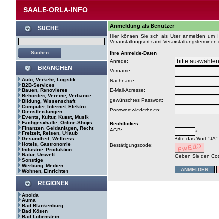
SAALE-ORLA-INFO
Anmeldung als Benutzer
SUCHE
Hier können Sie sich als User anmelden um Ih
Veranstaltungsort samt Veranstaltungsterminen 
Ihre Anmelde-Daten
Anrede:
BRANCHEN
Vorname:
Auto, Verkehr, Logistik
Nachname:
B2B-Services
Bauen, Renovieren
E-Mail-Adresse:
Behörden, Vereine, Verbände
gewünschtes Passwort:
Bildung, Wissenschaft
Computer, Internet, Elektro
Passwort wiederholen:
Dienstleistungen
Events, Kultur, Kunst, Musik
Fachgeschäfte, Online-Shops
Rechtliches
Finanzen, Geldanlagen, Recht
AGB:
*
Freizeit, Reisen, Urlaub
Gesundheit, Wellness
Bitte das Wort "JA"
Hotels, Gastronomie
Bestätigungscode:
Industrie, Produktion
Natur, Umwelt
Geben Sie den Code 
Sonstige
Werbung, Medien
Wohnen, Einrichten
REGIONEN
Apolda
Auma
Bad Blankenburg
Bad Kösen
Bad Lobenstein