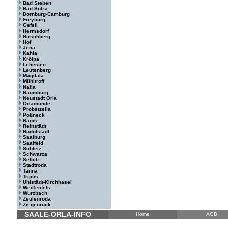
Bad Steben
Bad Sulza
Dornburg-Camburg
Freyburg
Gefell
Hermsdorf
Hirschberg
Hof
Jena
Kahla
Krölpa
Lehesten
Leutenberg
Magdala
Mühltroff
Naila
Naumburg
Neustadt Orla
Orlamünde
Probstzella
Pößneck
Ranis
Reinstädt
Rudolstadt
Saalburg
Saalfeld
Schleiz
Schwarza
Selbitz
Stadtroda
Tanna
Triptis
Uhlstädt-Kirchhasel
Weißenfels
Wurzbach
Zeulenroda
Ziegenrück
SAALE-ORLA-INFO
Home
AGB