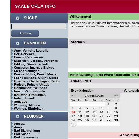
SAALE-ORLA-INFO
Willkommen!
SUCHE
Hier finden Sie in Zukunft Informationen zu al
den umliegenden Orten bis Jena, Saalfeld, Rudol
Anzeigen
BRANCHEN
Auto, Verkehr, Logistik
B2B-Services
Bauen, Renovieren
Behörden, Vereine, Verbände
Bildung, Wissenschaft
Computer, Internet, Elektro
Dienstleistungen
Events, Kultur, Kunst, Musik
Veranstaltungs- und Event-Übersicht für 
Fachgeschäfte, Online-Shops
Finanzen, Geldanlagen, Recht
TOP-EVENTS
Freizeit, Reisen, Urlaub
Gesundheit, Wellness
Eventkalender
Veranstal
Hotels, Gastronomie
Industrie, Produktion
<<
August 2026
>>
Natur, Umwelt
Mo.
Di.
Mi.
Do.
Fr.
Sa.
So.
Sonstige
1
2
Werbung, Medien
3
4
5
6
7
8
9
Wohnen, Einrichten
10
11
12
13
14
15
16
REGIONEN
17
18
19
20
21
22
23
24
25
26
27
28
29
30
Apolda
31
Auma
Bad Blankenburg
Bad Kösen
Anmeldung 
Bad Lobenstein