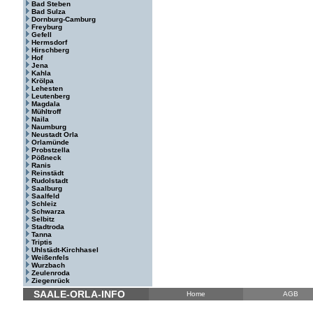
Bad Steben
Bad Sulza
Dornburg-Camburg
Freyburg
Gefell
Hermsdorf
Hirschberg
Hof
Jena
Kahla
Krölpa
Lehesten
Leutenberg
Magdala
Mühltroff
Naila
Naumburg
Neustadt Orla
Orlamünde
Probstzella
Pößneck
Ranis
Reinstädt
Rudolstadt
Saalburg
Saalfeld
Schleiz
Schwarza
Selbitz
Stadtroda
Tanna
Triptis
Uhlstädt-Kirchhasel
Weißenfels
Wurzbach
Zeulenroda
Ziegenrück
SAALE-ORLA-INFO
Home
AGB