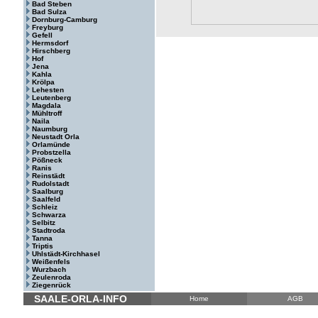
Bad Steben
Bad Sulza
Dornburg-Camburg
Freyburg
Gefell
Hermsdorf
Hirschberg
Hof
Jena
Kahla
Krölpa
Lehesten
Leutenberg
Magdala
Mühltroff
Naila
Naumburg
Neustadt Orla
Orlamünde
Probstzella
Pößneck
Ranis
Reinstädt
Rudolstadt
Saalburg
Saalfeld
Schleiz
Schwarza
Selbitz
Stadtroda
Tanna
Triptis
Uhlstädt-Kirchhasel
Weißenfels
Wurzbach
Zeulenroda
Ziegenrück
SAALE-ORLA-INFO
Home
AGB