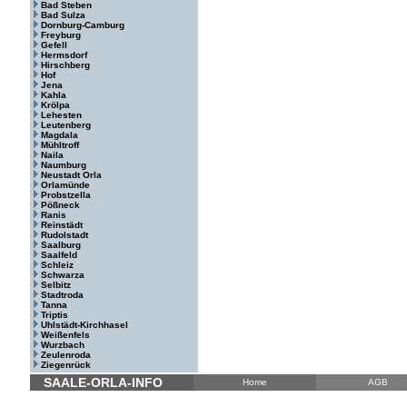
Bad Steben
Bad Sulza
Dornburg-Camburg
Freyburg
Gefell
Hermsdorf
Hirschberg
Hof
Jena
Kahla
Krölpa
Lehesten
Leutenberg
Magdala
Mühltroff
Naila
Naumburg
Neustadt Orla
Orlamünde
Probstzella
Pößneck
Ranis
Reinstädt
Rudolstadt
Saalburg
Saalfeld
Schleiz
Schwarza
Selbitz
Stadtroda
Tanna
Triptis
Uhlstädt-Kirchhasel
Weißenfels
Wurzbach
Zeulenroda
Ziegenrück
SAALE-ORLA-INFO
Home
AGB