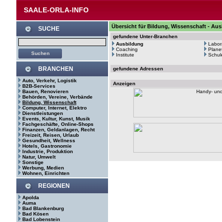
SAALE-ORLA-INFO
Übersicht für Bildung, Wissenschaft - Au
SUCHE
gefundene Unter-Branchen
Ausbildung
Labor
Coaching
Plane
Institute
Schul
BRANCHEN
gefundene Adressen
Auto, Verkehr, Logistik
Anzeigen
B2B-Services
Bauen, Renovieren
Behörden, Vereine, Verbände
Bildung, Wissenschaft
Computer, Internet, Elektro
Dienstleistungen
Events, Kultur, Kunst, Musik
Fachgeschäfte, Online-Shops
Finanzen, Geldanlagen, Recht
Freizeit, Reisen, Urlaub
Gesundheit, Wellness
Hotels, Gastronomie
Industrie, Produktion
Natur, Umwelt
Sonstige
Werbung, Medien
Wohnen, Einrichten
REGIONEN
Apolda
Auma
Bad Blankenburg
Bad Kösen
Bad Lobenstein