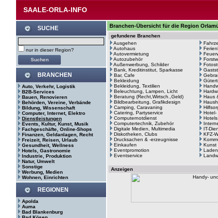
SAALE-ORLA-INFO
Branchen-Übersicht für die Region Orla
SUCHE
gefundene Branchen
Ausgehen
Fahrze
Autohaus
Ferie
nur in dieser Region?
Autovermietung
Feuerw
Autozubehör
Forstw
Außenwerbung, Schilder
Fotost
Bank, Kreditinstitut, Sparkasse
Gastst
BRANCHEN
Bar, Cafe
Gebra
Bekleidung
Gütert
Bekleidung, Textilien
Handw
Auto, Verkehr, Logistik
Beleuchtung, Lampen, Licht
Hardw
B2B-Services
Beratung (Recht,Wirtsch.,Geld)
Haus 
Bauen, Renovieren
Bildbearbeitung, Grafikdesign
Haush
Behörden, Vereine, Verbände
Camping, Caravaning
Hilfso
Bildung, Wissenschaft
Catering, Partyservice
Hotel-
Computer, Internet, Elektro
Computernotdienst
Hotels
Dienstleistungen
Computertechnik, Zubehör
Intern
Events, Kultur, Kunst, Musik
Digitale Medien, Multimedia
IT-Die
Fachgeschäfte, Online-Shops
Diskotheken, Clubs
KFZ-We
Finanzen, Geldanlagen, Recht
Drucksachen & -erzeugnisse
Kommu
Freizeit, Reisen, Urlaub
Einkaufen
Kunst
Gesundheit, Wellness
Eventpromotion
Laden
Hotels, Gastronomie
Eventservice
Landwi
Industrie, Produktion
Natur, Umwelt
Sonstige
Anzeigen
Werbung, Medien
Wohnen, Einrichten
REGIONEN
Apolda
Auma
Bad Blankenburg
Bad Kösen