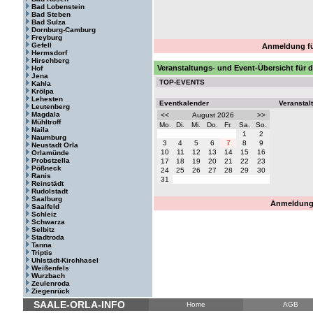
Bad Lobenstein
Bad Steben
Bad Sulza
Dornburg-Camburg
Freyburg
Gefell
Anmeldung fü
Hermsdorf
Hirschberg
Veranstaltungs- und Event-Übersicht für
Hof
Jena
TOP-EVENTS
Kahla
Krölpa
Lehesten
Eventkalender
Veranstal
Leutenberg
Magdala
<<
August 2026
>>
Mühltroff
Mo.
Di.
Mi.
Do.
Fr.
Sa.
So.
Naila
1
2
Naumburg
3
4
5
6
7
8
9
Neustadt Orla
10
11
12
13
14
15
16
Orlamünde
Probstzella
17
18
19
20
21
22
23
Pößneck
24
25
26
27
28
29
30
Ranis
31
Reinstädt
Rudolstadt
Saalburg
Anmeldung 
Saalfeld
Schleiz
Schwarza
Selbitz
Stadtroda
Tanna
Triptis
Uhlstädt-Kirchhasel
Weißenfels
Wurzbach
Zeulenroda
Ziegenrück
SAALE-ORLA-INFO
Home
AGB