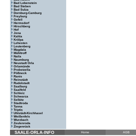
Bad Lobenstein
Bad Steben
Bad Sulza
Dornburg-Camburg
Freyburg
Gefell
Hermsdorf
Hirschberg
Hof
Jena
Kahla
Krölpa
Lehesten
Leutenberg
Magdala
Mühltroff
Naila
Naumburg
Neustadt Orla
Orlamünde
Probstzella
Pößneck
Ranis
Reinstädt
Rudolstadt
Saalburg
Saalfeld
Schleiz
Schwarza
Selbitz
Stadtroda
Tanna
Triptis
Uhlstädt-Kirchhasel
Weißenfels
Wurzbach
Zeulenroda
Ziegenrück
SAALE-ORLA-INFO
Home
AGB