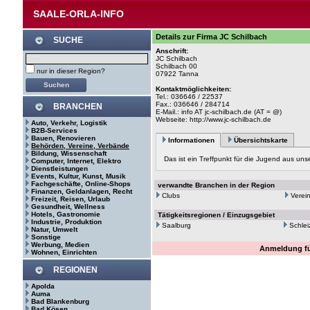
SAALE-ORLA-INFO
Details zur Firma JC Schilbach
SUCHE
Anschrift:
JC Schilbach
Schilbach 00
nur in dieser Region?
07922 Tanna
Kontaktmöglichkeiten:
Tel.: 036646 / 22537
Fax.: 036646 / 284714
BRANCHEN
E-Mail.: info AT jc-schilbach.de (AT = @)
Webseite:
http://www.jc-schilbach.de
Auto, Verkehr, Logistik
B2B-Services
Bauen, Renovieren
Informationen
Übersichtskarte
Behörden, Vereine, Verbände
Bildung, Wissenschaft
Das ist ein Treffpunkt für die Jugend aus uns
Computer, Internet, Elektro
Dienstleistungen
Events, Kultur, Kunst, Musik
Fachgeschäfte, Online-Shops
verwandte Branchen in der Region
Finanzen, Geldanlagen, Recht
Clubs
Verei
Freizeit, Reisen, Urlaub
Gesundheit, Wellness
Hotels, Gastronomie
Tätigkeitsregionen / Einzugsgebiet
Industrie, Produktion
Saalburg
Schlei
Natur, Umwelt
Sonstige
Werbung, Medien
Anmeldung fü
Wohnen, Einrichten
REGIONEN
Apolda
Auma
Bad Blankenburg
Bad Kösen