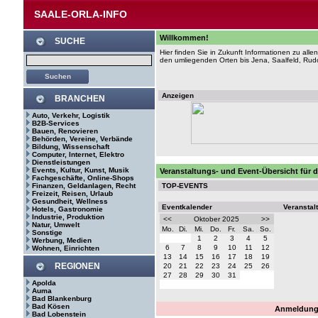
SAALE-ORLA-INFO
Willkommen!
SUCHE
Hier finden Sie in Zukunft Informationen zu al
den umliegenden Orten bis Jena, Saalfeld, Rudol
Anzeigen
BRANCHEN
Auto, Verkehr, Logistik
B2B-Services
Bauen, Renovieren
Behörden, Vereine, Verbände
Bildung, Wissenschaft
Computer, Internet, Elektro
Dienstleistungen
Events, Kultur, Kunst, Musik
Veranstaltungs- und Event-Übersicht für 
Fachgeschäfte, Online-Shops
Finanzen, Geldanlagen, Recht
TOP-EVENTS
Freizeit, Reisen, Urlaub
Gesundheit, Wellness
Eventkalender
Veranstal
Hotels, Gastronomie
Industrie, Produktion
<<
Oktober 2025
>>
Natur, Umwelt
Mo.
Di.
Mi.
Do.
Fr.
Sa.
So.
Sonstige
1
2
3
4
5
Werbung, Medien
6
7
8
9
10
11
12
Wohnen, Einrichten
13
14
15
16
17
18
19
REGIONEN
20
21
22
23
24
25
26
27
28
29
30
31
Apolda
Auma
Bad Blankenburg
Bad Kösen
Anmeldung 
Bad Lobenstein