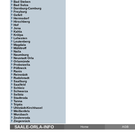
Bad Steben
Bad Sulza
Dornburg-Camburg
Freyburg
Gefell
Hermsdorf
Hirschberg
Hof
Jena
Kahla
Krölpa
Lehesten
Leutenberg
Magdala
Mühltroff
Naila
Naumburg
Neustadt Orla
Orlamünde
Probstzella
Pößneck
Ranis
Reinstädt
Rudolstadt
Saalburg
Saalfeld
Schleiz
Schwarza
Selbitz
Stadtroda
Tanna
Triptis
Uhlstädt-Kirchhasel
Weißenfels
Wurzbach
Zeulenroda
Ziegenrück
SAALE-ORLA-INFO
Home
AGB