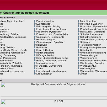
n-Übersicht für die Region Rudolstadt
ene Branchen
nbau, Maschinenbau
Eventpromotion
Maschinenbau
hen
Eventservice
Motorrad & Zubehör
aus
Fahrzeugteile, Tuning
Promotion, Flyerverteilu
rmietung
Ferienhaus, Ferienwohung
Psychologie & Psychiatr
behör
Feuerwerk, Pyrotechnik
Restaurant, Gaststätte
erbung, Schilder
Forstwirtschaft, Forstbetriebe
Schuhe, Lederwaren
Kreditinstitut, Sparkasse
Gaststätten, Restaurants
Schuldnerberatung
afe
Gebrauchtwagen
SMS-Provider, Massen
den
Gütertransport, Spedition
Software
dung
Handwerk
Telekommunikation
ung, Textilien
Hardware
Umzug, Umzugsservice
ng (Recht,Wirtsch.,Geld)
Haus & Garten
Unterkünfte
arbeitung, Grafikdesign
Haushaltsgeräte
Unternehmensberatung
g, Caravaning
Hilfsorganisation
Veranstaltungen
ng, Partyservice
Hotel- & Gaststättengewerbe
Versicherungen
ernotdienst
Hotels, Pensionen, Zimmer
Webdesign, Programmi
ertechnik, Zubehör
Internetprovider
Webhosting, Domains
le Medien, Multimedia
IT-Dienste, EDV-Dienste
Werbeagentur
heken, Clubs
Kunst
Werkzeugbau
achen & -erzeugnisse
Ladenbau & -einrichtungen
Wohnmobile, Wohnwag
fen
Landwirtschaft
Ämter
en