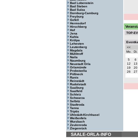
Bad Lobenstein
Bad Steben
Bad Sulza
Dornburg-Camburg
Freyburg
Gefell
Hermsdorf
Veranst
Hirschberg
Hof
TOP-E
Jena
Kahla
Krölpa
Eventk
Lehesten
Leutenberg
<<
Magdala
Mo.
Di.
Mühltroff
Naila
5
6
Naumburg
12
13
Neustadt Orla
Orlamünde
19
20
Probstzella
26
27
Pößneck
Ranis
Reinstädt
Rudolstadt
Saalburg
Saalfeld
Schleiz
Schwarza
Selbitz
Stadtroda
Tanna
Triptis
Uhlstädt-Kirchhasel
Weißenfels
Wurzbach
Zeulenroda
Ziegenrück
SAALE-ORLA-INFO