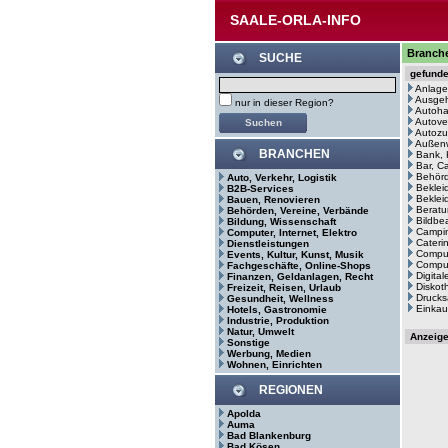
SAALE-ORLA-INFO
Branche
SUCHE
gefund
Anlage
Ausge
nur in dieser Region?
Autoh
Autove
Autozu
Außenw
BRANCHEN
Bank, 
Bar, C
Behör
Auto, Verkehr, Logistik
Beklei
B2B-Services
Bekleid
Bauen, Renovieren
Beratu
Behörden, Vereine, Verbände
Bildbe
Bildung, Wissenschaft
Campin
Computer, Internet, Elektro
Cateri
Dienstleistungen
Comput
Events, Kultur, Kunst, Musik
Comput
Fachgeschäfte, Online-Shops
Digita
Finanzen, Geldanlagen, Recht
Diskot
Freizeit, Reisen, Urlaub
Drucks
Gesundheit, Wellness
Einkau
Hotels, Gastronomie
Industrie, Produktion
Natur, Umwelt
Anzeig
Sonstige
Werbung, Medien
Wohnen, Einrichten
REGIONEN
Apolda
Auma
Bad Blankenburg
Bad Kösen