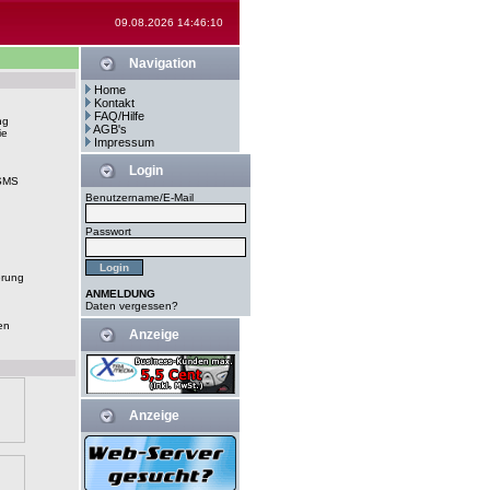
09.08.2026 14:46:10
Navigation
Home
Kontakt
FAQ/Hilfe
ng
AGB's
ie
Impressum
Login
-SMS
Benutzername/E-Mail
Passwort
erung
ANMELDUNG
Daten vergessen?
en
Anzeige
Anzeige