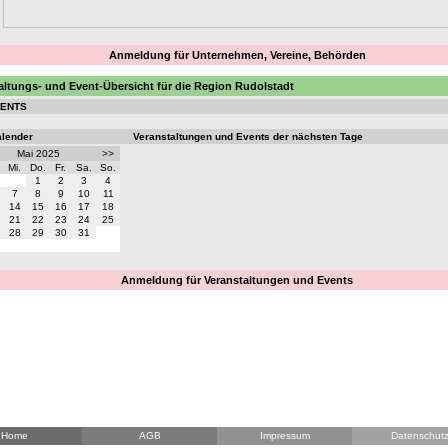
Anmeldung für Unternehmen, Vereine, Behörden
altungs- und Event-Übersicht für die Region Rudolstadt
VENTS
alender
Veranstaltungen und Events der nächsten Tage
Mai 2025
>>
Mi.
Do.
Fr.
Sa.
So.
1
2
3
4
7
8
9
10
11
14
15
16
17
18
21
22
23
24
25
28
29
30
31
Anmeldung für Veranstaltungen und Events
Home
AGB
Impressum
Datenschut