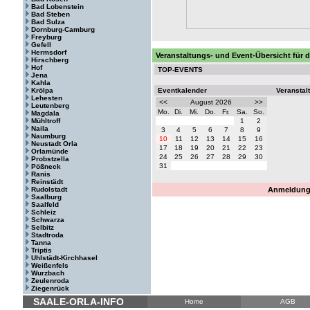
Bad Lobenstein
Bad Steben
Bad Sulza
Dornburg-Camburg
Freyburg
Gefell
Hermsdorf
Veranstaltungs- und Event-Übersicht für 
Hirschberg
Hof
TOP-EVENTS
Jena
Kahla
Krölpa
Eventkalender
Veranstal
Lehesten
<<
August 2026
>>
Leutenberg
Mo.
Di.
Mi.
Do.
Fr.
Sa.
So.
Magdala
Mühltroff
1
2
Naila
3
4
5
6
7
8
9
Naumburg
10
11
12
13
14
15
16
Neustadt Orla
17
18
19
20
21
22
23
Orlamünde
24
25
26
27
28
29
30
Probstzella
31
Pößneck
Ranis
Reinstädt
Rudolstadt
Anmeldung 
Saalburg
Saalfeld
Schleiz
Schwarza
Selbitz
Stadtroda
Tanna
Triptis
Uhlstädt-Kirchhasel
Weißenfels
Wurzbach
Zeulenroda
Ziegenrück
SAALE-ORLA-INFO
Home
AGB