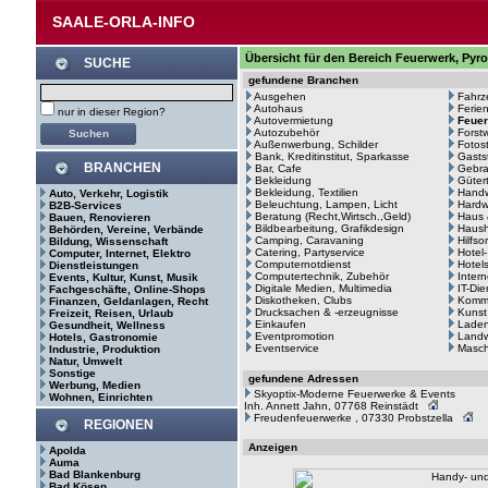
SAALE-ORLA-INFO
Übersicht für den Bereich Feuerwerk, Pyro
SUCHE
gefundene Branchen
Ausgehen
Fahrz
Autohaus
Ferie
nur in dieser Region?
Autovermietung
Feuer
Autozubehör
Forstw
Außenwerbung, Schilder
Fotos
Bank, Kreditinstitut, Sparkasse
Gasts
BRANCHEN
Bar, Cafe
Gebr
Bekleidung
Güter
Bekleidung, Textilien
Hand
Auto, Verkehr, Logistik
Beleuchtung, Lampen, Licht
Hardw
B2B-Services
Beratung (Recht,Wirtsch.,Geld)
Haus 
Bauen, Renovieren
Bildbearbeitung, Grafikdesign
Haush
Behörden, Vereine, Verbände
Camping, Caravaning
Hilfso
Bildung, Wissenschaft
Catering, Partyservice
Hotel
Computer, Internet, Elektro
Computernotdienst
Hotel
Dienstleistungen
Computertechnik, Zubehör
Intern
Events, Kultur, Kunst, Musik
Digitale Medien, Multimedia
IT-Di
Fachgeschäfte, Online-Shops
Diskotheken, Clubs
Kommu
Finanzen, Geldanlagen, Recht
Drucksachen & -erzeugnisse
Kunst
Freizeit, Reisen, Urlaub
Einkaufen
Laden
Gesundheit, Wellness
Eventpromotion
Landw
Hotels, Gastronomie
Eventservice
Masc
Industrie, Produktion
Natur, Umwelt
Sonstige
gefundene Adressen
Werbung, Medien
Skyoptix-Moderne Feuerwerke & Events
Wohnen, Einrichten
Inh. Annett Jahn, 07768 Reinstädt
Freudenfeuerwerke , 07330 Probstzella
REGIONEN
Anzeigen
Apolda
Auma
Bad Blankenburg
Bad Kösen