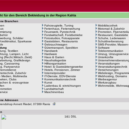
ht für den Bereich Bekleidung in der Region Kahla
ene Branchen
hen
Fahrzeugteile, Tuning
Mobildiscothek
aus
Ferienhaus, Ferienwohung
Motorrad & Zubehör
rmietung
Feuerwerk, Pyrotechnik
Promotion, Flyerverteil
behör
Forstwirtschaft, Forstbetriebe
Restaurant, Gaststätte
erbung, Schilder
Fotostudios, Fotoapparate
Schuhe, Lederwaren
Kreditinstitut, Sparkasse
Gaststätten, Restaurants
Schuldnerberatung
afe
Gebrauchtwagen
SMS-Provider, Massen
idung
Gütertransport, Spedition
Software
ung, Textilien
Handwerk
Telekommunikation
htung, Lampen, Licht
Hardware
Umzug, Umzugsservice
ng (Recht,Wirtsch.,Geld)
Haus & Garten
Unterkünfte
arbeitung, Grafikdesign
Haushaltsgeräte
Unternehmensberatun
g, Caravaning
Hilfsorganisation
Veranstaltungen
ng, Partyservice
Hotel- & Gaststättengewerbe
Veranstaltungstechnik
ernotdienst
Hotels, Pensionen, Zimmer
Versicherungen
ertechnik, Zubehör
Internetprovider
Webdesign, Programmi
le Medien, Multimedia
IT-Dienste, EDV-Dienste
Webhosting, Domains
heken, Clubs
Kommunikationstechnik
Werbeagentur
achen & -erzeugnisse
Kunst
Werkzeugbau
fen
Ladenbau & -einrichtungen
Wohnmobile, Wohnwa
romotion
Landwirtschaft
ervice
Maschinenbau
ene Adressen
 Trendshop Annett Riedel, 07389 Ranis
en