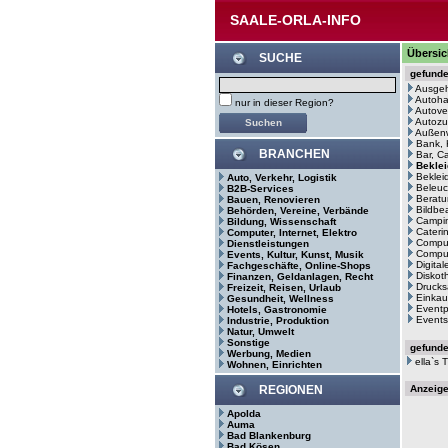
SAALE-ORLA-INFO
Übersic
SUCHE
gefund
Ausge
Autoh
nur in dieser Region?
Autove
Autozu
Außenw
Bank, 
BRANCHEN
Bar, C
Bekle
Bekleid
Auto, Verkehr, Logistik
Beleuc
B2B-Services
Beratu
Bauen, Renovieren
Bildbe
Behörden, Vereine, Verbände
Campin
Bildung, Wissenschaft
Cateri
Computer, Internet, Elektro
Comput
Dienstleistungen
Comput
Events, Kultur, Kunst, Musik
Digita
Fachgeschäfte, Online-Shops
Diskot
Finanzen, Geldanlagen, Recht
Drucks
Freizeit, Reisen, Urlaub
Einkau
Gesundheit, Wellness
Eventp
Hotels, Gastronomie
Events
Industrie, Produktion
Natur, Umwelt
Sonstige
gefund
Werbung, Medien
ella`s
Wohnen, Einrichten
REGIONEN
Anzeig
Apolda
Auma
Bad Blankenburg
Bad Kösen