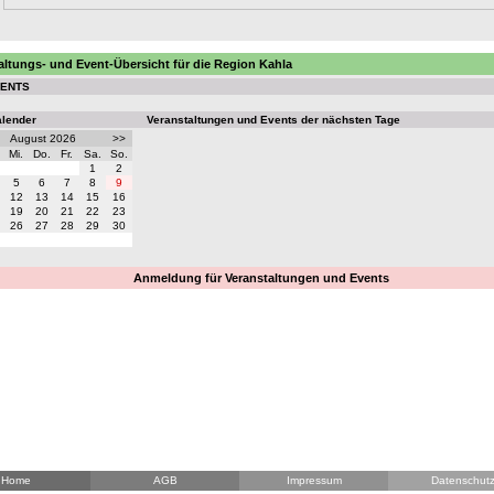
altungs- und Event-Übersicht für die Region Kahla
VENTS
alender
Veranstaltungen und Events der nächsten Tage
August 2026
>>
Mi.
Do.
Fr.
Sa.
So.
1
2
5
6
7
8
9
12
13
14
15
16
19
20
21
22
23
26
27
28
29
30
Anmeldung für Veranstaltungen und Events
Home
AGB
Impressum
Datenschut