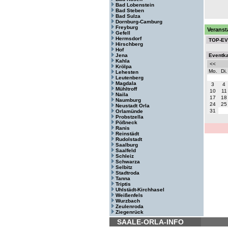
Bad Lobenstein
Bad Steben
Bad Sulza
Dornburg-Camburg
Freyburg
Veranst
Gefell
Hermsdorf
TOP-E
Hirschberg
Hof
Jena
Eventk
Kahla
<<
Krölpa
Mo.
Di.
Lehesten
Leutenberg
Magdala
3
4
Mühltroff
10
11
Naila
17
18
Naumburg
24
25
Neustadt Orla
31
Orlamünde
Probstzella
Pößneck
Ranis
Reinstädt
Rudolstadt
Saalburg
Saalfeld
Schleiz
Schwarza
Selbitz
Stadtroda
Tanna
Triptis
Uhlstädt-Kirchhasel
Weißenfels
Wurzbach
Zeulenroda
Ziegenrück
SAALE-ORLA-INFO