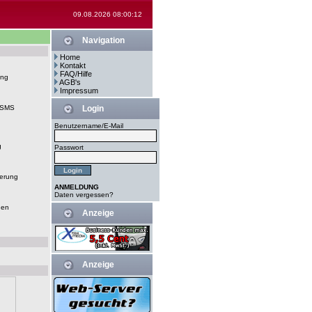
09.08.2026 08:00:12
Navigation
Home
Kontakt
FAQ/Hilfe
ung
AGB's
Impressum
-SMS
Login
Benutzername/E-Mail
g
Passwort
erung
ANMELDUNG
Daten vergessen?
gen
Anzeige
Anzeige