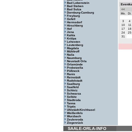
Bad Lobenstein
Eventk
Bad Steben
Bad Sulza
<<
Dornburg-Camburg
Mo.
Di.
Freyburg
Gefell
3
4
Hermsdorf
10
11
Hirschberg
Hof
17
18
Jena
24
25
Kahla
31
Krölpa
Lehesten
Leutenberg
Magdala
Mühltroff
Naila
Naumburg
Neustadt Orla
Orlamünde
Probstzella
Pößneck
Ranis
Reinstädt
Rudolstadt
Saalburg
Saalfeld
Schleiz
Schwarza
Selbitz
Stadtroda
Tanna
Triptis
Uhlstädt-Kirchhasel
Weißenfels
Wurzbach
Zeulenroda
Ziegenrück
SAALE-ORLA-INFO