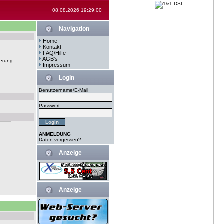
08.08.2026 19:29:00
Navigation
Home
Kontakt
FAQ/Hilfe
AGB's
erung
Impressum
Login
Benutzername/E-Mail
Passwort
ANMELDUNG
Daten vergessen?
Anzeige
Anzeige