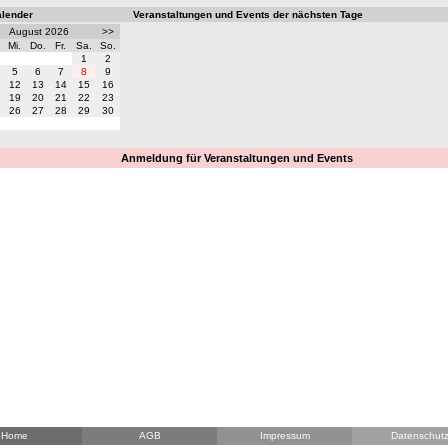
alender
Veranstaltungen und Events der nächsten Tage
August 2026
>>
Mi.
Do.
Fr.
Sa.
So.
1
2
5
6
7
8
9
12
13
14
15
16
19
20
21
22
23
26
27
28
29
30
Anmeldung für Veranstaltungen und Events
Home
AGB
Impressum
Datenschut