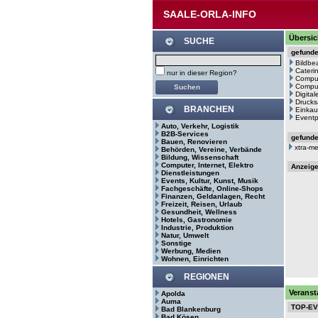
SAALE-ORLA-INFO
Übersic
SUCHE
gefund
Bildbe
Cateri
nur in dieser Region?
Comput
Comput
Digita
Drucks
BRANCHEN
Einkau
Eventp
Auto, Verkehr, Logistik
B2B-Services
gefund
Bauen, Renovieren
xtra-m
Behörden, Vereine, Verbände
Bildung, Wissenschaft
Computer, Internet, Elektro
Anzeig
Dienstleistungen
Events, Kultur, Kunst, Musik
Fachgeschäfte, Online-Shops
Finanzen, Geldanlagen, Recht
Freizeit, Reisen, Urlaub
Gesundheit, Wellness
Hotels, Gastronomie
Industrie, Produktion
Natur, Umwelt
Sonstige
Werbung, Medien
Wohnen, Einrichten
REGIONEN
Veranst
Apolda
Auma
TOP-E
Bad Blankenburg
Bad Kösen