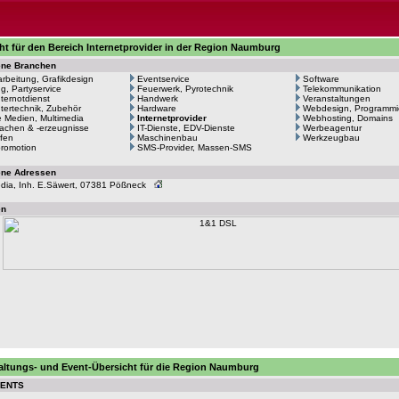
ht für den Bereich Internetprovider in der Region Naumburg
ene Branchen
arbeitung, Grafikdesign
Eventservice
Software
ng, Partyservice
Feuerwerk, Pyrotechnik
Telekommunikation
ernotdienst
Handwerk
Veranstaltungen
ertechnik, Zubehör
Hardware
Webdesign, Programmi
le Medien, Multimedia
Internetprovider
Webhosting, Domains
achen & -erzeugnisse
IT-Dienste, EDV-Dienste
Werbeagentur
fen
Maschinenbau
Werkzeugbau
romotion
SMS-Provider, Massen-SMS
ene Adressen
edia, Inh. E.Säwert, 07381 Pößneck
en
altungs- und Event-Übersicht für die Region Naumburg
VENTS