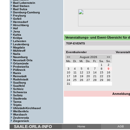
Bad Lobenstein
Bad Steben
Bad Sulza
Dornburg-Camburg
Freyburg
Gefell
Hermsdorf
Hirschberg
Hof
Jena
Kahla
Veranstaltungs- und Event-Übersicht für d
Krölpa
Lehesten
TOP-EVENTS
Leutenberg
Magdala
Mühltroff
Eventkalender
Veranstal
Naila
Naumburg
<<
August 2026
>>
Neustadt Orla
Mo.
Di.
Mi.
Do.
Fr.
Sa.
So.
Orlamünde
1
2
Probstzella
3
4
5
6
7
8
9
Pößneck
10
11
12
13
14
15
16
Ranis
Reinstädt
17
18
19
20
21
22
23
Rudolstadt
24
25
26
27
28
29
30
Saalburg
31
Saalfeld
Schleiz
Schwarza
Anmeldung 
Selbitz
Stadtroda
Tanna
Triptis
Uhlstädt-Kirchhasel
Weißenfels
Wurzbach
Zeulenroda
Ziegenrück
SAALE-ORLA-INFO
Home
AGB