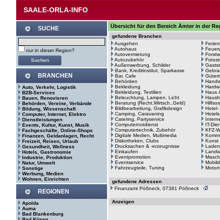
SAALE-ORLA-INFO
Übersicht für den Bereich Ämter in der Reg
SUCHE
gefundene Branchen
Ausgehen
Ferie
Autohaus
Feuerw
nur in dieser Region?
Autovermietung
Forstw
Autozubehör
Fotost
Außenwerbung, Schilder
Gastst
Bank, Kreditinstitut, Sparkasse
Gebra
BRANCHEN
Bar, Cafe
Gütert
Behörden
Handw
Bekleidung
Hardw
Auto, Verkehr, Logistik
Bekleidung, Textilien
Haus 
B2B-Services
Beleuchtung, Lampen, Licht
Haush
Bauen, Renovieren
Beratung (Recht,Wirtsch.,Geld)
Hilfso
Behörden, Vereine, Verbände
Bildbearbeitung, Grafikdesign
Hotel-
Bildung, Wissenschaft
Camping, Caravaning
Hotels
Computer, Internet, Elektro
Catering, Partyservice
Intern
Dienstleistungen
Computernotdienst
IT-Die
Events, Kultur, Kunst, Musik
Computertechnik, Zubehör
KFZ-We
Fachgeschäfte, Online-Shops
Digitale Medien, Multimedia
Kommu
Finanzen, Geldanlagen, Recht
Diskotheken, Clubs
Kunst
Freizeit, Reisen, Urlaub
Drucksachen & -erzeugnisse
Laden
Gesundheit, Wellness
Einkaufen
Landwi
Hotels, Gastronomie
Eventpromotion
Masch
Industrie, Produktion
Eventservice
Mobild
Natur, Umwelt
Fahrzeugteile, Tuning
Motor
Sonstige
Werbung, Medien
Wohnen, Einrichten
gefundene Adressen
Finanzamt Pößneck, 07381 Pößneck
REGIONEN
Anzeigen
Apolda
Auma
Bad Blankenburg
Bad Kösen