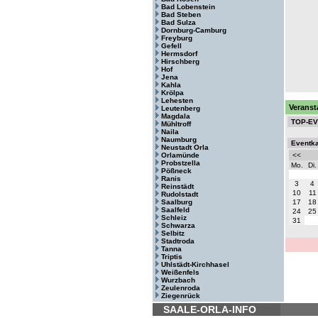
Bad Lobenstein
Bad Steben
Bad Sulza
Dornburg-Camburg
Freyburg
Gefell
Hermsdorf
Hirschberg
Hof
Jena
Kahla
Krölpa
Lehesten
Veranst
Leutenberg
Magdala
TOP-E
Mühltroff
Naila
Naumburg
Eventk
Neustadt Orla
Orlamünde
<<
Probstzella
Mo.
Di.
Pößneck
Ranis
3
4
Reinstädt
10
11
Rudolstadt
Saalburg
17
18
Saalfeld
24
25
Schleiz
31
Schwarza
Selbitz
Stadtroda
Tanna
Triptis
Uhlstädt-Kirchhasel
Weißenfels
Wurzbach
Zeulenroda
Ziegenrück
SAALE-ORLA-INFO