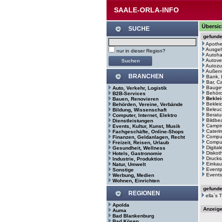
SAALE-ORLA-INFO
Übersic
SUCHE
gefund
Apoth
Ausge
nur in dieser Region?
Autoh
Autove
Autozu
Außenw
BRANCHEN
Bank, 
Bar, C
Bauge
Auto, Verkehr, Logistik
Behör
B2B-Services
Bekle
Bauen, Renovieren
Bekleid
Behörden, Vereine, Verbände
Beleuc
Bildung, Wissenschaft
Beratu
Computer, Internet, Elektro
Bildbe
Dienstleistungen
Campin
Events, Kultur, Kunst, Musik
Cateri
Fachgeschäfte, Online-Shops
Comput
Finanzen, Geldanlagen, Recht
Comput
Freizeit, Reisen, Urlaub
Digita
Gesundheit, Wellness
Diskot
Hotels, Gastronomie
Drucks
Industrie, Produktion
Einkau
Natur, Umwelt
Eventp
Sonstige
Events
Werbung, Medien
Wohnen, Einrichten
gefund
REGIONEN
ella`s
Apolda
Anzeig
Auma
Bad Blankenburg
Bad Kösen