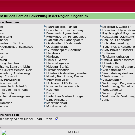
ht für den Bereich Bekleidung in der Region Ziegenrück
ene Branchen
eke
Fahrzeugteile, Tuning
Motorrad & Zubehör
hen
Ferienhaus, Ferienwohung
Promotion, Flyerverteil
aus
Feuerwerk, Pyrotechnik
Psychologie & Psychiat
rmietung
Forstwirtschaft, Forstbetriebe
Restaurant, Gaststätte
behör
Fotostudios, Fotoapparate
Schuhe, Lederwaren
erbung, Schilder
Gaststätten, Restaurants
Schuldnerberatung
Kreditinstitut, Sparkasse
Gebrauchtwagen
Schönheit & Körperpfl
afe
Gütertransport, Spedition
SMS-Provider, Massen
werbe
Handwerk
Software
den
Hardware
Telekommunikation
idung
Haus & Garten
Umzug, Umzugsservice
ung, Textilien
Haushaltsgeräte
Unterkünfte
htung, Lampen, Licht
Heizung, Sanitär
Unternehmensberatun
ng (Recht,Wirtsch.,Geld)
Hilfsorganisation
Veranstaltungen
arbeitung, Grafikdesign
Hotel- & Gaststättengewerbe
Veranstaltungstechnik
g, Caravaning
Hotels, Pensionen, Zimmer
Versicherungen
ng, Partyservice
Internetprovider
Verwaltungen
ernotdienst
IT-Dienste, EDV-Dienste
Webdesign, Programmi
ertechnik, Zubehör
Kommunikationstechnik
Webhosting, Domains
le Medien, Multimedia
Kosmetik
Werbeagentur
heken, Clubs
Kunst
Werkzeugbau
achen & -erzeugnisse
Ladenbau & -einrichtungen
Wohnmobile, Wohnwa
fen
Landwirtschaft
Ämter
romotion
Maschinenbau
ervice
Mobildiscothek
ene Adressen
 Trendshop Annett Riedel, 07389 Ranis
en