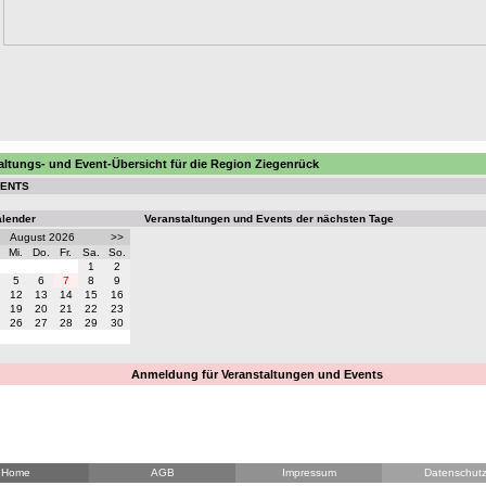
altungs- und Event-Übersicht für die Region Ziegenrück
VENTS
alender
Veranstaltungen und Events der nächsten Tage
August 2026
>>
Mi.
Do.
Fr.
Sa.
So.
1
2
5
6
7
8
9
12
13
14
15
16
19
20
21
22
23
26
27
28
29
30
Anmeldung für Veranstaltungen und Events
Home
AGB
Impressum
Datenschut