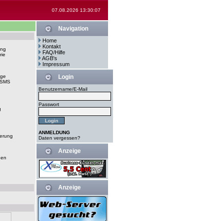
07.08.2026 13:30:07
Navigation
Home
Kontakt
ung
FAQ/Hilfe
rie
AGB's
Impressum
ege
Login
-SMS
Benutzername/E-Mail
Passwort
g
ANMELDUNG
erung
Daten vergessen?
Anzeige
gen
Anzeige