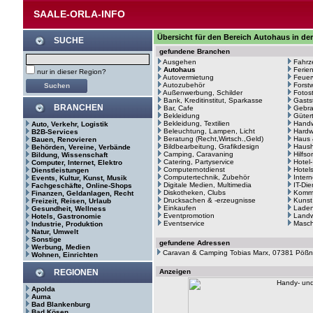
SAALE-ORLA-INFO
Übersicht für den Bereich Autohaus in de
SUCHE
gefundene Branchen
Ausgehen
Fahrz
Autohaus
Ferie
nur in dieser Region?
Autovermietung
Feuer
Autozubehör
Forstw
Außenwerbung, Schilder
Fotos
Bank, Kreditinstitut, Sparkasse
Gasts
BRANCHEN
Bar, Cafe
Gebr
Bekleidung
Güter
Bekleidung, Textilien
Hand
Auto, Verkehr, Logistik
Beleuchtung, Lampen, Licht
Hardw
B2B-Services
Beratung (Recht,Wirtsch.,Geld)
Haus 
Bauen, Renovieren
Bildbearbeitung, Grafikdesign
Haush
Behörden, Vereine, Verbände
Camping, Caravaning
Hilfso
Bildung, Wissenschaft
Catering, Partyservice
Hotel
Computer, Internet, Elektro
Computernotdienst
Hotel
Dienstleistungen
Computertechnik, Zubehör
Intern
Events, Kultur, Kunst, Musik
Digitale Medien, Multimedia
IT-Di
Fachgeschäfte, Online-Shops
Diskotheken, Clubs
Kommu
Finanzen, Geldanlagen, Recht
Drucksachen & -erzeugnisse
Kunst
Freizeit, Reisen, Urlaub
Einkaufen
Laden
Gesundheit, Wellness
Eventpromotion
Landw
Hotels, Gastronomie
Eventservice
Masc
Industrie, Produktion
Natur, Umwelt
Sonstige
gefundene Adressen
Werbung, Medien
Caravan & Camping Tobias Marx, 07381 Pöß
Wohnen, Einrichten
REGIONEN
Anzeigen
Apolda
Auma
Bad Blankenburg
Bad Kösen