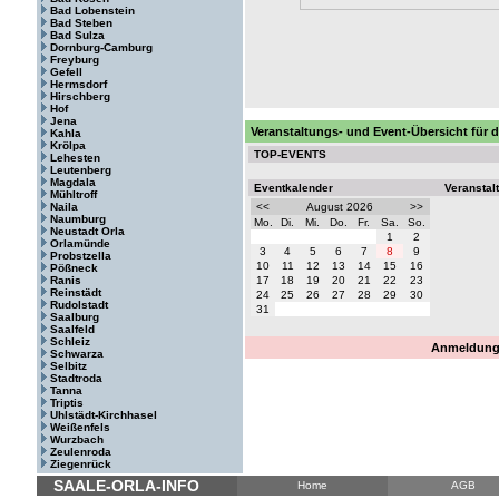
Bad Lobenstein
Bad Steben
Bad Sulza
Dornburg-Camburg
Freyburg
Gefell
Hermsdorf
Hirschberg
Hof
Jena
Veranstaltungs- und Event-Übersicht für 
Kahla
Krölpa
TOP-EVENTS
Lehesten
Leutenberg
Magdala
Eventkalender
Veranstal
Mühltroff
Naila
<<
August 2026
>>
Naumburg
Mo.
Di.
Mi.
Do.
Fr.
Sa.
So.
Neustadt Orla
1
2
Orlamünde
3
4
5
6
7
8
9
Probstzella
10
11
12
13
14
15
16
Pößneck
Ranis
17
18
19
20
21
22
23
Reinstädt
24
25
26
27
28
29
30
Rudolstadt
31
Saalburg
Saalfeld
Schleiz
Anmeldung 
Schwarza
Selbitz
Stadtroda
Tanna
Triptis
Uhlstädt-Kirchhasel
Weißenfels
Wurzbach
Zeulenroda
Ziegenrück
SAALE-ORLA-INFO
Home
AGB