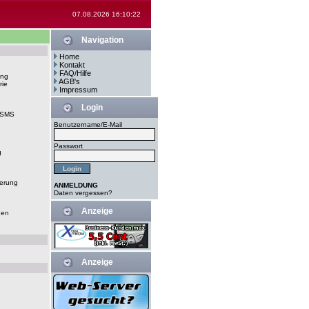
07.08.2026 16:10:22
Navigation
Home
Kontakt
FAQ/Hilfe
ung
AGB's
rie
Impressum
Login
-SMS
Benutzername/E-Mail
Passwort
g
erung
ANMELDUNG
Daten vergessen?
Anzeige
gen
Anzeige