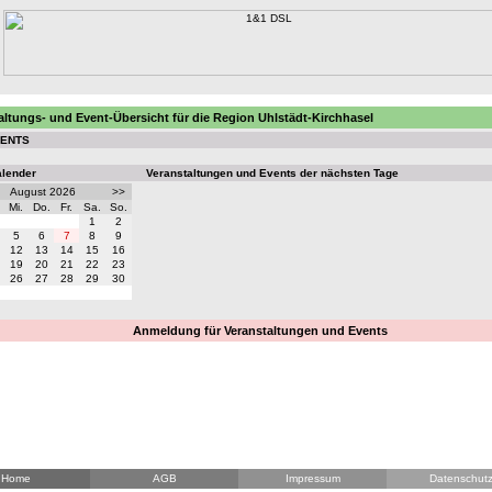
altungs- und Event-Übersicht für die Region Uhlstädt-Kirchhasel
VENTS
alender
Veranstaltungen und Events der nächsten Tage
August 2026
>>
Mi.
Do.
Fr.
Sa.
So.
1
2
5
6
7
8
9
12
13
14
15
16
19
20
21
22
23
26
27
28
29
30
Anmeldung für Veranstaltungen und Events
Home
AGB
Impressum
Datenschut