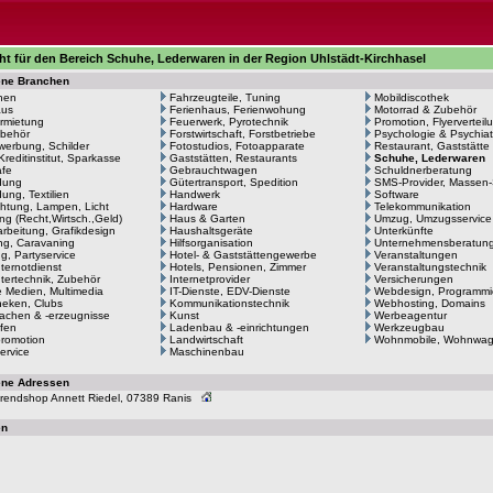
ht für den Bereich Schuhe, Lederwaren in der Region Uhlstädt-Kirchhasel
ene Branchen
hen
Fahrzeugteile, Tuning
Mobildiscothek
aus
Ferienhaus, Ferienwohung
Motorrad & Zubehör
rmietung
Feuerwerk, Pyrotechnik
Promotion, Flyerverteil
behör
Forstwirtschaft, Forstbetriebe
Psychologie & Psychiat
erbung, Schilder
Fotostudios, Fotoapparate
Restaurant, Gaststätte
Kreditinstitut, Sparkasse
Gaststätten, Restaurants
Schuhe, Lederwaren
afe
Gebrauchtwagen
Schuldnerberatung
dung
Gütertransport, Spedition
SMS-Provider, Massen
ung, Textilien
Handwerk
Software
htung, Lampen, Licht
Hardware
Telekommunikation
ng (Recht,Wirtsch.,Geld)
Haus & Garten
Umzug, Umzugsservice
arbeitung, Grafikdesign
Haushaltsgeräte
Unterkünfte
g, Caravaning
Hilfsorganisation
Unternehmensberatun
ng, Partyservice
Hotel- & Gaststättengewerbe
Veranstaltungen
ernotdienst
Hotels, Pensionen, Zimmer
Veranstaltungstechnik
ertechnik, Zubehör
Internetprovider
Versicherungen
le Medien, Multimedia
IT-Dienste, EDV-Dienste
Webdesign, Programmi
heken, Clubs
Kommunikationstechnik
Webhosting, Domains
achen & -erzeugnisse
Kunst
Werbeagentur
fen
Ladenbau & -einrichtungen
Werkzeugbau
romotion
Landwirtschaft
Wohnmobile, Wohnwa
ervice
Maschinenbau
ene Adressen
 Trendshop Annett Riedel, 07389 Ranis
en