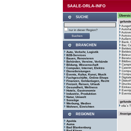
SAALE-ORLA-INFO
Übersic
SUCHE
gefund
Ausge
Autoh
nur in dieser Region?
Autove
Autozu
Außenw
Bank, 
BRANCHEN
Bar, C
Beklei
Bekleid
Auto, Verkehr, Logistik
Beleuc
B2B-Services
Beratu
Bauen, Renovieren
Bildbe
Behörden, Vereine, Verbände
Campin
Bildung, Wissenschaft
Cateri
Computer, Internet, Elektro
Comput
Dienstleistungen
Comput
Events, Kultur, Kunst, Musik
Digita
Fachgeschäfte, Online-Shops
Diskot
Finanzen, Geldanlagen, Recht
Drucks
Freizeit, Reisen, Urlaub
Einkau
Gesundheit, Wellness
Eventp
Hotels, Gastronomie
Events
Industrie, Produktion
Natur, Umwelt
Sonstige
gefund
Werbung, Medien
ella`s
Wohnen, Einrichten
REGIONEN
Anzeig
Apolda
Auma
Bad Blankenburg
Bad Kösen