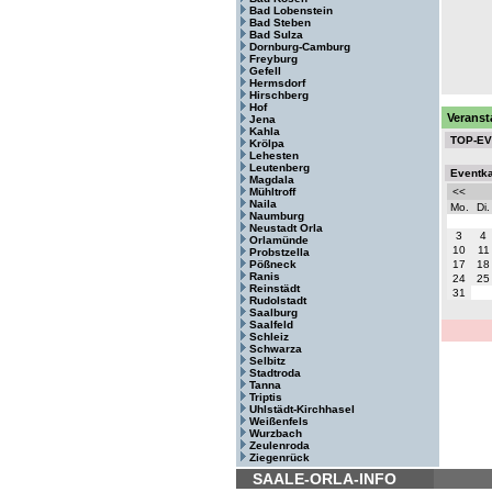
Bad Lobenstein
Bad Steben
Bad Sulza
Dornburg-Camburg
Freyburg
Gefell
Hermsdorf
Hirschberg
Hof
Veranst
Jena
Kahla
TOP-E
Krölpa
Lehesten
Leutenberg
Eventk
Magdala
Mühltroff
<<
Naila
Mo.
Di.
Naumburg
Neustadt Orla
3
4
Orlamünde
10
11
Probstzella
Pößneck
17
18
Ranis
24
25
Reinstädt
31
Rudolstadt
Saalburg
Saalfeld
Schleiz
Schwarza
Selbitz
Stadtroda
Tanna
Triptis
Uhlstädt-Kirchhasel
Weißenfels
Wurzbach
Zeulenroda
Ziegenrück
SAALE-ORLA-INFO