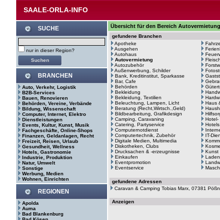
SAALE-ORLA-INFO
Übersicht für den Bereich Autovermietun
SUCHE
gefundene Branchen
Apotheke
Fahrze
Ausgehen
Ferie
nur in dieser Region?
Autohaus
Feuerw
Autovermietung
Fleisc
Autozubehör
Forstw
Außenwerbung, Schilder
Fotost
BRANCHEN
Bank, Kreditinstitut, Sparkasse
Gastst
Bar, Cafe
Gebra
Behörden
Gütert
Auto, Verkehr, Logistik
Bekleidung
Handw
B2B-Services
Bekleidung, Textilien
Hardw
Bauen, Renovieren
Beleuchtung, Lampen, Licht
Haus 
Behörden, Vereine, Verbände
Beratung (Recht,Wirtsch.,Geld)
Haush
Bildung, Wissenschaft
Bildbearbeitung, Grafikdesign
Hilfso
Computer, Internet, Elektro
Camping, Caravaning
Hotel-
Dienstleistungen
Catering, Partyservice
Hotels
Events, Kultur, Kunst, Musik
Computernotdienst
Intern
Fachgeschäfte, Online-Shops
Computertechnik, Zubehör
IT-Die
Finanzen, Geldanlagen, Recht
Digitale Medien, Multimedia
Kommu
Freizeit, Reisen, Urlaub
Diskotheken, Clubs
Kosme
Gesundheit, Wellness
Drucksachen & -erzeugnisse
Kunst
Hotels, Gastronomie
Einkaufen
Laden
Industrie, Produktion
Eventpromotion
Landwi
Natur, Umwelt
Eventservice
Masch
Sonstige
Werbung, Medien
Wohnen, Einrichten
gefundene Adressen
Caravan & Camping Tobias Marx, 07381 Pöß
REGIONEN
Anzeigen
Apolda
Auma
Bad Blankenburg
Bad Kösen