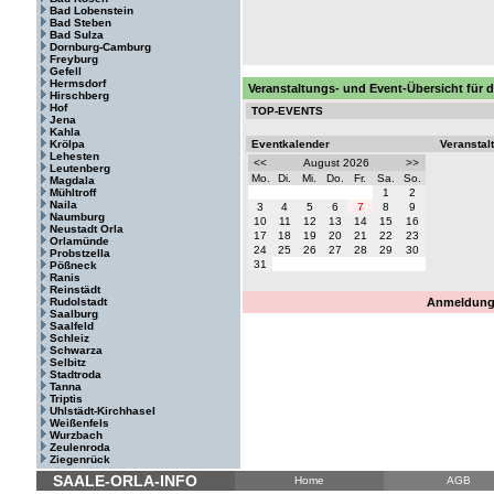
Bad Lobenstein
Bad Steben
Bad Sulza
Dornburg-Camburg
Freyburg
Gefell
Hermsdorf
Veranstaltungs- und Event-Übersicht für
Hirschberg
Hof
TOP-EVENTS
Jena
Kahla
Krölpa
Eventkalender
Veranstal
Lehesten
<<
August 2026
>>
Leutenberg
Mo.
Di.
Mi.
Do.
Fr.
Sa.
So.
Magdala
Mühltroff
1
2
Naila
3
4
5
6
7
8
9
Naumburg
10
11
12
13
14
15
16
Neustadt Orla
17
18
19
20
21
22
23
Orlamünde
24
25
26
27
28
29
30
Probstzella
31
Pößneck
Ranis
Reinstädt
Rudolstadt
Anmeldung 
Saalburg
Saalfeld
Schleiz
Schwarza
Selbitz
Stadtroda
Tanna
Triptis
Uhlstädt-Kirchhasel
Weißenfels
Wurzbach
Zeulenroda
Ziegenrück
SAALE-ORLA-INFO
Home
AGB