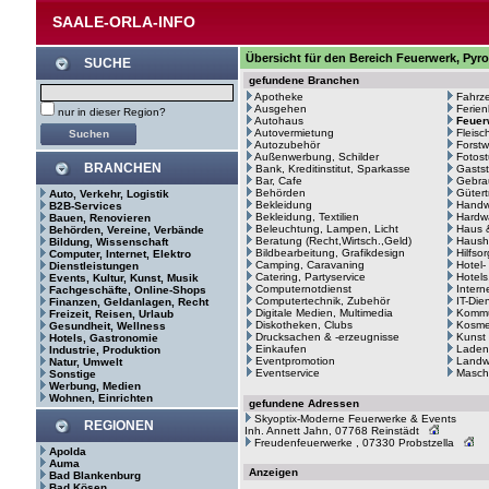
SAALE-ORLA-INFO
Übersicht für den Bereich Feuerwerk, Pyr
SUCHE
gefundene Branchen
Apotheke
Fahrze
Ausgehen
Ferie
nur in dieser Region?
Autohaus
Feuer
Autovermietung
Fleisc
Autozubehör
Forstw
Außenwerbung, Schilder
Fotost
BRANCHEN
Bank, Kreditinstitut, Sparkasse
Gastst
Bar, Cafe
Gebra
Behörden
Gütert
Auto, Verkehr, Logistik
Bekleidung
Handw
B2B-Services
Bekleidung, Textilien
Hardw
Bauen, Renovieren
Beleuchtung, Lampen, Licht
Haus 
Behörden, Vereine, Verbände
Beratung (Recht,Wirtsch.,Geld)
Haush
Bildung, Wissenschaft
Bildbearbeitung, Grafikdesign
Hilfso
Computer, Internet, Elektro
Camping, Caravaning
Hotel-
Dienstleistungen
Catering, Partyservice
Hotels
Events, Kultur, Kunst, Musik
Computernotdienst
Intern
Fachgeschäfte, Online-Shops
Computertechnik, Zubehör
IT-Die
Finanzen, Geldanlagen, Recht
Digitale Medien, Multimedia
Kommu
Freizeit, Reisen, Urlaub
Diskotheken, Clubs
Kosme
Gesundheit, Wellness
Drucksachen & -erzeugnisse
Kunst
Hotels, Gastronomie
Einkaufen
Laden
Industrie, Produktion
Eventpromotion
Landwi
Natur, Umwelt
Eventservice
Masch
Sonstige
Werbung, Medien
Wohnen, Einrichten
gefundene Adressen
Skyoptix-Moderne Feuerwerke & Events
REGIONEN
Inh. Annett Jahn, 07768 Reinstädt
Freudenfeuerwerke , 07330 Probstzella
Apolda
Auma
Anzeigen
Bad Blankenburg
Bad Kösen