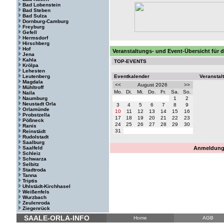
Bad Lobenstein
Bad Steben
Bad Sulza
Dornburg-Camburg
Freyburg
Gefell
Hermsdorf
Hirschberg
Hof
Veranstaltungs- und Event-Übersicht für
Jena
Kahla
TOP-EVENTS
Krölpa
Lehesten
Leutenberg
Eventkalender
Veranstal
Magdala
<<
August 2026
>>
Mühltroff
Mo.
Di.
Mi.
Do.
Fr.
Sa.
So.
Naila
Naumburg
1
2
Neustadt Orla
3
4
5
6
7
8
9
Orlamünde
10
11
12
13
14
15
16
Probstzella
17
18
19
20
21
22
23
Pößneck
24
25
26
27
28
29
30
Ranis
31
Reinstädt
Rudolstadt
Saalburg
Saalfeld
Anmeldung 
Schleiz
Schwarza
Selbitz
Stadtroda
Tanna
Triptis
Uhlstädt-Kirchhasel
Weißenfels
Wurzbach
Zeulenroda
Ziegenrück
SAALE-ORLA-INFO
Home
AGB