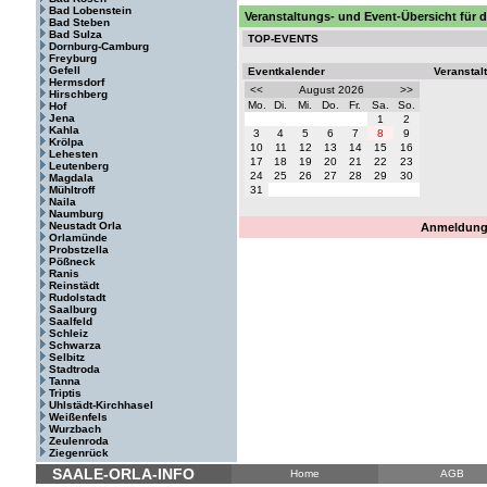
Bad Lobenstein
Veranstaltungs- und Event-Übersicht für d
Bad Steben
Bad Sulza
TOP-EVENTS
Dornburg-Camburg
Freyburg
Gefell
Eventkalender
Veranstal
Hermsdorf
<<
August 2026
>>
Hirschberg
Mo.
Di.
Mi.
Do.
Fr.
Sa.
So.
Hof
Jena
1
2
Kahla
3
4
5
6
7
8
9
Krölpa
10
11
12
13
14
15
16
Lehesten
17
18
19
20
21
22
23
Leutenberg
24
25
26
27
28
29
30
Magdala
Mühltroff
31
Naila
Naumburg
Neustadt Orla
Anmeldung 
Orlamünde
Probstzella
Pößneck
Ranis
Reinstädt
Rudolstadt
Saalburg
Saalfeld
Schleiz
Schwarza
Selbitz
Stadtroda
Tanna
Triptis
Uhlstädt-Kirchhasel
Weißenfels
Wurzbach
Zeulenroda
Ziegenrück
SAALE-ORLA-INFO
Home
AGB