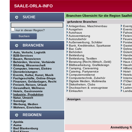
SAALE-ORLA-INFO
Branchen-Übersicht für die Region Saalfe
SUCHE
gefundene Branchen
Anlagenbau, Maschinenbau
Event
Ausgehen
Events
nur in dieser Region?
Autohaus
Fahrze
Autovermietung
Ferie
Autozubehör
Feuerw
Außenwerbung, Schilder
Forstw
BRANCHEN
Bank, Kreditinstitut, Sparkasse
Gastst
Bar, Cafe
Gebra
Behörden
Gütert
Auto, Verkehr, Logistik
Bekleidung
Handw
B2B-Services
Bekleidung, Textilien
Hardw
Bauen, Renovieren
Beratung (Recht,Wirtsch.,Geld)
Haus 
Behörden, Vereine, Verbände
Bildbearbeitung, Grafikdesign
Haush
Bildung, Wissenschaft
Camping, Caravaning
Hilfso
Computer, Internet, Elektro
Catering, Partyservice
Hotel-
Dienstleistungen
Computernotdienst
Hotels
Events, Kultur, Kunst, Musik
Computertechnik, Zubehör
Intern
Fachgeschäfte, Online-Shops
Digitale Medien, Multimedia
IT-Die
Finanzen, Geldanlagen, Recht
Diskotheken, Clubs
Kunst
Freizeit, Reisen, Urlaub
Drucksachen & -erzeugnisse
Laden
Gesundheit, Wellness
Einkaufen
Landwi
Hotels, Gastronomie
Industrie, Produktion
Natur, Umwelt
Anzeigen
Sonstige
Werbung, Medien
Wohnen, Einrichten
REGIONEN
Apolda
Auma
Anmeldung fü
Bad Blankenburg
Bad Kösen