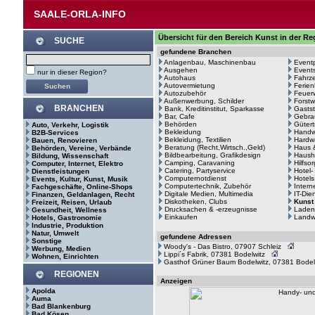
SAALE-ORLA-INFO
Übersicht für den Bereich Kunst in der Re
SUCHE
gefundene Branchen
Anlagenbau, Maschinenbau
Event
Ausgehen
Events
nur in dieser Region?
Autohaus
Fahrze
Autovermietung
Ferie
Autozubehör
Feuerw
Außenwerbung, Schilder
Forstw
BRANCHEN
Bank, Kreditinstitut, Sparkasse
Gastst
Bar, Cafe
Gebra
Behörden
Gütert
Auto, Verkehr, Logistik
Bekleidung
Handw
B2B-Services
Bekleidung, Textilien
Hardw
Bauen, Renovieren
Beratung (Recht,Wirtsch.,Geld)
Haus 
Behörden, Vereine, Verbände
Bildbearbeitung, Grafikdesign
Haush
Bildung, Wissenschaft
Camping, Caravaning
Hilfso
Computer, Internet, Elektro
Catering, Partyservice
Hotel-
Dienstleistungen
Computernotdienst
Hotels
Events, Kultur, Kunst, Musik
Computertechnik, Zubehör
Intern
Fachgeschäfte, Online-Shops
Digitale Medien, Multimedia
IT-Die
Finanzen, Geldanlagen, Recht
Diskotheken, Clubs
Kunst
Freizeit, Reisen, Urlaub
Drucksachen & -erzeugnisse
Laden
Gesundheit, Wellness
Einkaufen
Landwi
Hotels, Gastronomie
Industrie, Produktion
Natur, Umwelt
gefundene Adressen
Sonstige
Woody's - Das Bistro, 07907 Schleiz
Werbung, Medien
Lippi´s Fabrik, 07381 Bodelwitz
Wohnen, Einrichten
Gasthof Grüner Baum Bodelwitz, 07381 Bodel
REGIONEN
Anzeigen
Apolda
Auma
Bad Blankenburg
Bad Kösen