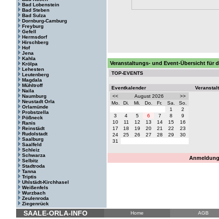
Bad Lobenstein
Bad Steben
Bad Sulza
Dornburg-Camburg
Freyburg
Gefell
Hermsdorf
Hirschberg
Hof
Jena
Kahla
Veranstaltungs- und Event-Übersicht für d
Krölpa
Lehesten
TOP-EVENTS
Leutenberg
Magdala
Mühltroff
Eventkalender
Veranstal
Naila
Naumburg
<<
August 2026
>>
Neustadt Orla
Mo.
Di.
Mi.
Do.
Fr.
Sa.
So.
Orlamünde
1
2
Probstzella
3
4
5
6
7
8
9
Pößneck
10
11
12
13
14
15
16
Ranis
Reinstädt
17
18
19
20
21
22
23
Rudolstadt
24
25
26
27
28
29
30
Saalburg
31
Saalfeld
Schleiz
Schwarza
Anmeldung 
Selbitz
Stadtroda
Tanna
Triptis
Uhlstädt-Kirchhasel
Weißenfels
Wurzbach
Zeulenroda
Ziegenrück
SAALE-ORLA-INFO
Home
AGB