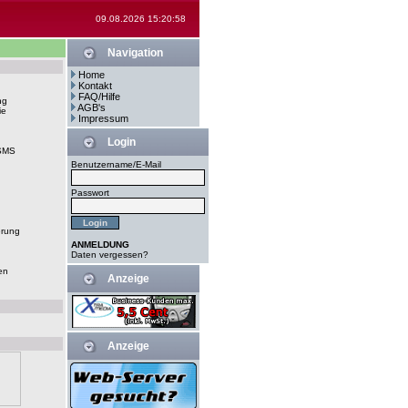
09.08.2026 15:20:58
Navigation
Home
Kontakt
FAQ/Hilfe
ng
AGB's
ie
Impressum
Login
-SMS
Benutzername/E-Mail
Passwort
erung
ANMELDUNG
Daten vergessen?
en
Anzeige
Anzeige