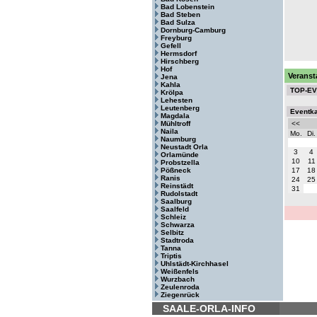
Bad Lobenstein
Bad Steben
Bad Sulza
Dornburg-Camburg
Freyburg
Gefell
Hermsdorf
Hirschberg
Hof
Veranst
Jena
Kahla
TOP-E
Krölpa
Lehesten
Leutenberg
Eventk
Magdala
Mühltroff
<<
Naila
Mo.
Di.
Naumburg
Neustadt Orla
3
4
Orlamünde
10
11
Probstzella
Pößneck
17
18
Ranis
24
25
Reinstädt
31
Rudolstadt
Saalburg
Saalfeld
Schleiz
Schwarza
Selbitz
Stadtroda
Tanna
Triptis
Uhlstädt-Kirchhasel
Weißenfels
Wurzbach
Zeulenroda
Ziegenrück
SAALE-ORLA-INFO