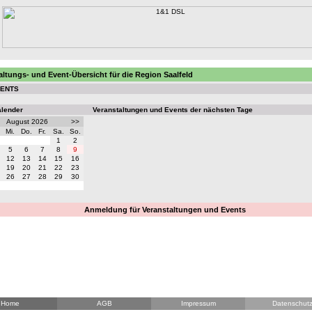
altungs- und Event-Übersicht für die Region Saalfeld
VENTS
alender
Veranstaltungen und Events der nächsten Tage
August 2026
>>
Mi.
Do.
Fr.
Sa.
So.
1
2
5
6
7
8
9
12
13
14
15
16
19
20
21
22
23
26
27
28
29
30
Anmeldung für Veranstaltungen und Events
Home
AGB
Impressum
Datenschut