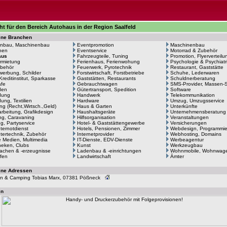
ht für den Bereich Autohaus in der Region Saalfeld
ene Branchen
nbau, Maschinenbau
Eventpromotion
Maschinenbau
hen
Eventservice
Motorrad & Zubehör
aus
Fahrzeugteile, Tuning
Promotion, Flyerverteilu
rmietung
Ferienhaus, Ferienwohung
Psychologie & Psychiatr
behör
Feuerwerk, Pyrotechnik
Restaurant, Gaststätte
erbung, Schilder
Forstwirtschaft, Forstbetriebe
Schuhe, Lederwaren
Kreditinstitut, Sparkasse
Gaststätten, Restaurants
Schuldnerberatung
afe
Gebrauchtwagen
SMS-Provider, Massen
den
Gütertransport, Spedition
Software
dung
Handwerk
Telekommunikation
ung, Textilien
Hardware
Umzug, Umzugsservice
ng (Recht,Wirtsch.,Geld)
Haus & Garten
Unterkünfte
arbeitung, Grafikdesign
Haushaltsgeräte
Unternehmensberatung
g, Caravaning
Hilfsorganisation
Veranstaltungen
ng, Partyservice
Hotel- & Gaststättengewerbe
Versicherungen
ernotdienst
Hotels, Pensionen, Zimmer
Webdesign, Programmi
ertechnik, Zubehör
Internetprovider
Webhosting, Domains
le Medien, Multimedia
IT-Dienste, EDV-Dienste
Werbeagentur
heken, Clubs
Kunst
Werkzeugbau
achen & -erzeugnisse
Ladenbau & -einrichtungen
Wohnmobile, Wohnwag
fen
Landwirtschaft
Ämter
ene Adressen
n & Camping Tobias Marx, 07381 Pößneck
en