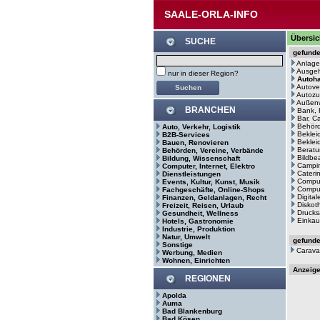
SAALE-ORLA-INFO
Übersic
SUCHE
gefund
Anlage
Ausge
nur in dieser Region?
Autoh
Autove
Autozu
Außenw
BRANCHEN
Bank, 
Bar, C
Behör
Auto, Verkehr, Logistik
Beklei
B2B-Services
Bekleid
Bauen, Renovieren
Beratu
Behörden, Vereine, Verbände
Bildbe
Bildung, Wissenschaft
Campin
Computer, Internet, Elektro
Cateri
Dienstleistungen
Comput
Events, Kultur, Kunst, Musik
Comput
Fachgeschäfte, Online-Shops
Digita
Finanzen, Geldanlagen, Recht
Diskot
Freizeit, Reisen, Urlaub
Drucks
Gesundheit, Wellness
Einkau
Hotels, Gastronomie
Industrie, Produktion
Natur, Umwelt
gefund
Sonstige
Carava
Werbung, Medien
Wohnen, Einrichten
Anzeig
REGIONEN
Apolda
Auma
Bad Blankenburg
Bad Kösen