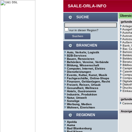
SAALE-ORLA-INFO
Übersic
SUCHE
gefund
Anlage
Ausge
nur in dieser Region?
Autoh
Autove
Autozu
Außenw
BRANCHEN
Bank, 
Bar, C
Behör
Auto, Verkehr, Logistik
Beklei
B2B-Services
Bekleid
Bauen, Renovieren
Beratu
Behörden, Vereine, Verbände
Bildbe
Bildung, Wissenschaft
Campin
Computer, Internet, Elektro
Cateri
Dienstleistungen
Comput
Events, Kultur, Kunst, Musik
Comput
Fachgeschäfte, Online-Shops
Digita
Finanzen, Geldanlagen, Recht
Diskot
Freizeit, Reisen, Urlaub
Drucks
Gesundheit, Wellness
Einkau
Hotels, Gastronomie
Industrie, Produktion
Natur, Umwelt
gefund
Sonstige
Carava
Werbung, Medien
Wohnen, Einrichten
Anzeig
REGIONEN
Apolda
Auma
Bad Blankenburg
Bad Kösen