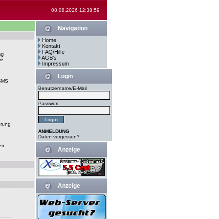
08.08.2026 12:38:59
Navigation
Home
Kontakt
FAQ/Hilfe
ng
AGB's
ie
Impressum
Login
-SMS
Benutzername/E-Mail
Passwort
erung
ANMELDUNG
Daten vergessen?
en
Anzeige
Anzeige