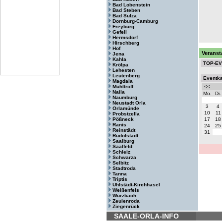
Bad Lobenstein
Bad Steben
Bad Sulza
Dornburg-Camburg
Freyburg
Gefell
Hermsdorf
Hirschberg
Hof
Veranst
Jena
Kahla
TOP-E
Krölpa
Lehesten
Leutenberg
Eventk
Magdala
Mühltroff
<<
Naila
Mo.
Di.
Naumburg
Neustadt Orla
3
4
Orlamünde
10
11
Probstzella
Pößneck
17
18
Ranis
24
25
Reinstädt
31
Rudolstadt
Saalburg
Saalfeld
Schleiz
Schwarza
Selbitz
Stadtroda
Tanna
Triptis
Uhlstädt-Kirchhasel
Weißenfels
Wurzbach
Zeulenroda
Ziegenrück
SAALE-ORLA-INFO