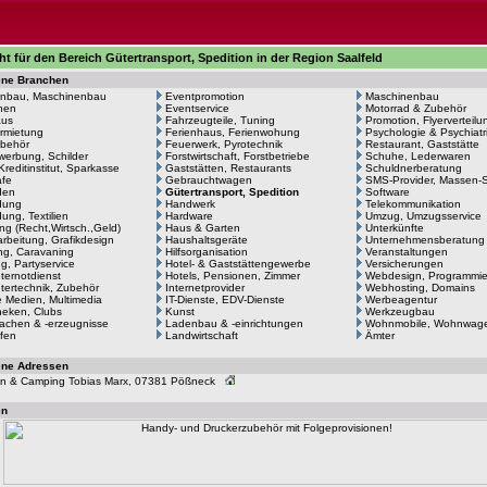
ht für den Bereich Gütertransport, Spedition in der Region Saalfeld
ene Branchen
nbau, Maschinenbau
Eventpromotion
Maschinenbau
hen
Eventservice
Motorrad & Zubehör
aus
Fahrzeugteile, Tuning
Promotion, Flyerverteilu
rmietung
Ferienhaus, Ferienwohung
Psychologie & Psychiatr
behör
Feuerwerk, Pyrotechnik
Restaurant, Gaststätte
erbung, Schilder
Forstwirtschaft, Forstbetriebe
Schuhe, Lederwaren
Kreditinstitut, Sparkasse
Gaststätten, Restaurants
Schuldnerberatung
afe
Gebrauchtwagen
SMS-Provider, Massen
den
Gütertransport, Spedition
Software
dung
Handwerk
Telekommunikation
ung, Textilien
Hardware
Umzug, Umzugsservice
ng (Recht,Wirtsch.,Geld)
Haus & Garten
Unterkünfte
arbeitung, Grafikdesign
Haushaltsgeräte
Unternehmensberatung
g, Caravaning
Hilfsorganisation
Veranstaltungen
ng, Partyservice
Hotel- & Gaststättengewerbe
Versicherungen
ernotdienst
Hotels, Pensionen, Zimmer
Webdesign, Programmi
ertechnik, Zubehör
Internetprovider
Webhosting, Domains
le Medien, Multimedia
IT-Dienste, EDV-Dienste
Werbeagentur
heken, Clubs
Kunst
Werkzeugbau
achen & -erzeugnisse
Ladenbau & -einrichtungen
Wohnmobile, Wohnwag
fen
Landwirtschaft
Ämter
ene Adressen
n & Camping Tobias Marx, 07381 Pößneck
en