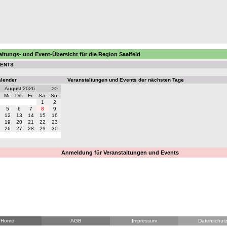
altungs- und Event-Übersicht für die Region Saalfeld
VENTS
alender
Veranstaltungen und Events der nächsten Tage
August 2026
>>
Mi.
Do.
Fr.
Sa.
So.
1
2
5
6
7
8
9
12
13
14
15
16
19
20
21
22
23
26
27
28
29
30
Anmeldung für Veranstaltungen und Events
Home
AGB
Impressum
Datenschut