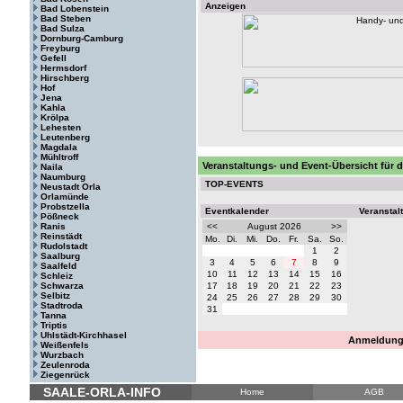
Anzeigen
Bad Lobenstein
Bad Steben
Bad Sulza
Dornburg-Camburg
Freyburg
Gefell
Hermsdorf
Hirschberg
Hof
Jena
Kahla
Krölpa
Lehesten
Leutenberg
Magdala
Mühltroff
Veranstaltungs- und Event-Übersicht für 
Naila
Naumburg
TOP-EVENTS
Neustadt Orla
Orlamünde
Probstzella
Eventkalender
Veranstal
Pößneck
Ranis
<<
August 2026
>>
Reinstädt
Mo.
Di.
Mi.
Do.
Fr.
Sa.
So.
Rudolstadt
1
2
Saalburg
3
4
5
6
7
8
9
Saalfeld
10
11
12
13
14
15
16
Schleiz
Schwarza
17
18
19
20
21
22
23
Selbitz
24
25
26
27
28
29
30
Stadtroda
31
Tanna
Triptis
Uhlstädt-Kirchhasel
Anmeldung 
Weißenfels
Wurzbach
Zeulenroda
Ziegenrück
SAALE-ORLA-INFO
Home
AGB