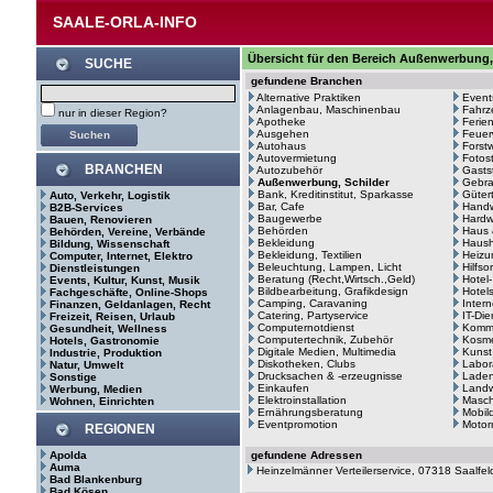
SAALE-ORLA-INFO
Übersicht für den Bereich Außenwerbung, 
SUCHE
gefundene Branchen
Alternative Praktiken
Event
Anlagenbau, Maschinenbau
Fahrz
nur in dieser Region?
Apotheke
Ferie
Ausgehen
Feuer
Autohaus
Forstw
Autovermietung
Fotos
BRANCHEN
Autozubehör
Gasts
Außenwerbung, Schilder
Gebr
Bank, Kreditinstitut, Sparkasse
Güter
Auto, Verkehr, Logistik
Bar, Cafe
Hand
B2B-Services
Baugewerbe
Hardw
Bauen, Renovieren
Behörden
Haus 
Behörden, Vereine, Verbände
Bekleidung
Haush
Bildung, Wissenschaft
Bekleidung, Textilien
Heizu
Computer, Internet, Elektro
Beleuchtung, Lampen, Licht
Hilfso
Dienstleistungen
Beratung (Recht,Wirtsch.,Geld)
Hotel
Events, Kultur, Kunst, Musik
Bildbearbeitung, Grafikdesign
Hotel
Fachgeschäfte, Online-Shops
Camping, Caravaning
Intern
Finanzen, Geldanlagen, Recht
Catering, Partyservice
IT-Di
Freizeit, Reisen, Urlaub
Computernotdienst
Kommu
Gesundheit, Wellness
Computertechnik, Zubehör
Kosme
Hotels, Gastronomie
Digitale Medien, Multimedia
Kunst
Industrie, Produktion
Diskotheken, Clubs
Labor
Natur, Umwelt
Drucksachen & -erzeugnisse
Laden
Sonstige
Einkaufen
Landw
Werbung, Medien
Elektroinstallation
Masc
Wohnen, Einrichten
Ernährungsberatung
Mobil
Eventpromotion
Motor
REGIONEN
Apolda
gefundene Adressen
Auma
Heinzelmänner Verteilerservice, 07318 Saalfel
Bad Blankenburg
Bad Kösen