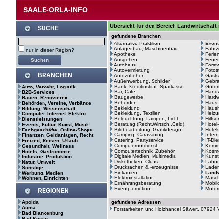
SAALE-ORLA-INFO
Übersicht für den Bereich Landwirtschaft 
SUCHE
gefundene Branchen
Alternative Praktiken
Event
Anlagenbau, Maschinenbau
Fahrz
nur in dieser Region?
Apotheke
Ferie
Ausgehen
Feuer
Autohaus
Forstw
Autovermietung
Fotos
BRANCHEN
Autozubehör
Gasts
Außenwerbung, Schilder
Gebr
Bank, Kreditinstitut, Sparkasse
Güter
Auto, Verkehr, Logistik
Bar, Cafe
Hand
B2B-Services
Baugewerbe
Hardw
Bauen, Renovieren
Behörden
Haus 
Behörden, Vereine, Verbände
Bekleidung
Haush
Bildung, Wissenschaft
Bekleidung, Textilien
Heizu
Computer, Internet, Elektro
Beleuchtung, Lampen, Licht
Hilfso
Dienstleistungen
Beratung (Recht,Wirtsch.,Geld)
Hotel
Events, Kultur, Kunst, Musik
Bildbearbeitung, Grafikdesign
Hotel
Fachgeschäfte, Online-Shops
Camping, Caravaning
Intern
Finanzen, Geldanlagen, Recht
Catering, Partyservice
IT-Di
Freizeit, Reisen, Urlaub
Computernotdienst
Kommu
Gesundheit, Wellness
Computertechnik, Zubehör
Kosme
Hotels, Gastronomie
Digitale Medien, Multimedia
Kunst
Industrie, Produktion
Diskotheken, Clubs
Labor
Natur, Umwelt
Drucksachen & -erzeugnisse
Laden
Sonstige
Einkaufen
Landw
Werbung, Medien
Elektroinstallation
Masc
Wohnen, Einrichten
Ernährungsberatung
Mobil
Eventpromotion
Motor
REGIONEN
Apolda
gefundene Adressen
Auma
Forstarbeiten und Holzhandel Säwert, 07924 
Bad Blankenburg
Bad Kösen