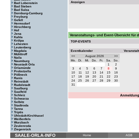
Anzeigen
Bad Lobenstein
Bad Steben
Bad Sulza
Dornburg-Camburg
Freyburg
Gefell
Hermsdorf
Hirschberg
Hof
Jena
Veranstaltungs- und Event-Übersicht für 
Kahla
Krölpa
TOP-EVENTS
Lehesten
Leutenberg
Magdala
Eventkalender
Veranstal
Mühltroff
<<
August 2026
>>
Naila
Mo.
Di.
Mi.
Do.
Fr.
Sa.
So.
Naumburg
Neustadt Orla
1
2
Orlamünde
3
4
5
6
7
8
9
Probstzella
10
11
12
13
14
15
16
Pößneck
17
18
19
20
21
22
23
Ranis
24
25
26
27
28
29
30
Reinstädt
31
Rudolstadt
Saalburg
Saalfeld
Schleiz
Anmeldung 
Schwarza
Selbitz
Stadtroda
Tanna
Triptis
Uhlstädt-Kirchhasel
Weißenfels
Wurzbach
Zeulenroda
Ziegenrück
SAALE-ORLA-INFO
Home
AGB