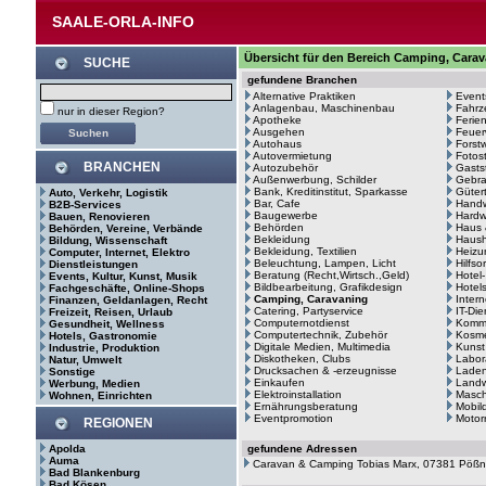
SAALE-ORLA-INFO
Übersicht für den Bereich Camping, Carav
SUCHE
gefundene Branchen
Alternative Praktiken
Event
Anlagenbau, Maschinenbau
Fahrz
nur in dieser Region?
Apotheke
Ferie
Ausgehen
Feuer
Autohaus
Forstw
Autovermietung
Fotos
BRANCHEN
Autozubehör
Gasts
Außenwerbung, Schilder
Gebr
Bank, Kreditinstitut, Sparkasse
Güter
Auto, Verkehr, Logistik
Bar, Cafe
Hand
B2B-Services
Baugewerbe
Hardw
Bauen, Renovieren
Behörden
Haus 
Behörden, Vereine, Verbände
Bekleidung
Haush
Bildung, Wissenschaft
Bekleidung, Textilien
Heizu
Computer, Internet, Elektro
Beleuchtung, Lampen, Licht
Hilfso
Dienstleistungen
Beratung (Recht,Wirtsch.,Geld)
Hotel
Events, Kultur, Kunst, Musik
Bildbearbeitung, Grafikdesign
Hotel
Fachgeschäfte, Online-Shops
Camping, Caravaning
Intern
Finanzen, Geldanlagen, Recht
Catering, Partyservice
IT-Di
Freizeit, Reisen, Urlaub
Computernotdienst
Kommu
Gesundheit, Wellness
Computertechnik, Zubehör
Kosme
Hotels, Gastronomie
Digitale Medien, Multimedia
Kunst
Industrie, Produktion
Diskotheken, Clubs
Labor
Natur, Umwelt
Drucksachen & -erzeugnisse
Laden
Sonstige
Einkaufen
Landw
Werbung, Medien
Elektroinstallation
Masc
Wohnen, Einrichten
Ernährungsberatung
Mobil
Eventpromotion
Motor
REGIONEN
Apolda
gefundene Adressen
Auma
Caravan & Camping Tobias Marx, 07381 Pöß
Bad Blankenburg
Bad Kösen