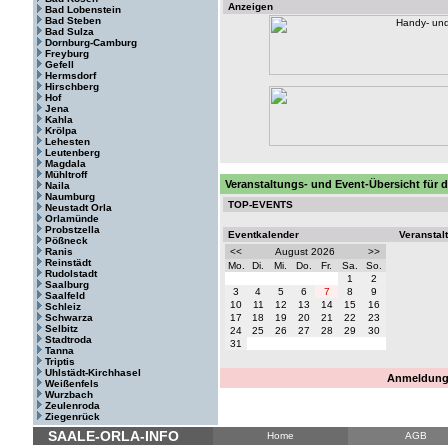
Anzeigen
Bad Lobenstein
Bad Steben
Bad Sulza
Dornburg-Camburg
Freyburg
Gefell
Hermsdorf
Hirschberg
Hof
Jena
Kahla
Krölpa
Lehesten
Leutenberg
Magdala
Mühltroff
Veranstaltungs- und Event-Übersicht für 
Naila
Naumburg
TOP-EVENTS
Neustadt Orla
Orlamünde
Probstzella
Eventkalender
Veranstal
Pößneck
Ranis
<<
August 2026
>>
Reinstädt
Mo.
Di.
Mi.
Do.
Fr.
Sa.
So.
Rudolstadt
1
2
Saalburg
3
4
5
6
7
8
9
Saalfeld
10
11
12
13
14
15
16
Schleiz
Schwarza
17
18
19
20
21
22
23
Selbitz
24
25
26
27
28
29
30
Stadtroda
31
Tanna
Triptis
Uhlstädt-Kirchhasel
Anmeldung 
Weißenfels
Wurzbach
Zeulenroda
Ziegenrück
SAALE-ORLA-INFO
Home
AGB