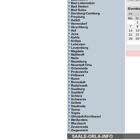
Bad Lobenstein
Bad Steben
Eventk
Bad Sulza
Dornburg-Camburg
<<
Freyburg
Mo.
Di.
Gefell
1
Hermsdorf
7
8
Hirschberg
Hof
14
15
Jena
21
22
Kahla
28
29
Krölpa
Lehesten
Leutenberg
Magdala
Mühltroff
Naila
Naumburg
Neustadt Orla
Orlamünde
Probstzella
Pößneck
Ranis
Reinstädt
Rudolstadt
Saalburg
Saalfeld
Schleiz
Schwarza
Selbitz
Stadtroda
Tanna
Triptis
Uhlstädt-Kirchhasel
Weißenfels
Wurzbach
Zeulenroda
Ziegenrück
SAALE-ORLA-INFO