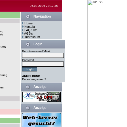
06.08.2026 23:12:35
Navigation
Home
Kontakt
FAQ/Hilfe
ung
AGB's
rie
Impressum
Login
-SMS
Benutzername/E-Mail
Passwort
g
erung
ANMELDUNG
Daten vergessen?
Anzeige
gen
Anzeige