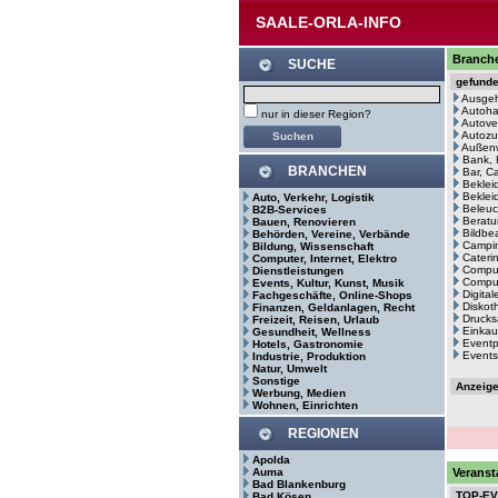
SAALE-ORLA-INFO
Branche
SUCHE
gefund
Ausge
Autoh
nur in dieser Region?
Autove
Autozu
Außenw
Bank, 
BRANCHEN
Bar, C
Beklei
Bekleid
Auto, Verkehr, Logistik
Beleuc
B2B-Services
Beratu
Bauen, Renovieren
Bildbe
Behörden, Vereine, Verbände
Campin
Bildung, Wissenschaft
Cateri
Computer, Internet, Elektro
Comput
Dienstleistungen
Comput
Events, Kultur, Kunst, Musik
Digita
Fachgeschäfte, Online-Shops
Diskot
Finanzen, Geldanlagen, Recht
Drucks
Freizeit, Reisen, Urlaub
Einkau
Gesundheit, Wellness
Eventp
Hotels, Gastronomie
Events
Industrie, Produktion
Natur, Umwelt
Sonstige
Anzeig
Werbung, Medien
Wohnen, Einrichten
REGIONEN
Apolda
Auma
Veranst
Bad Blankenburg
TOP-E
Bad Kösen