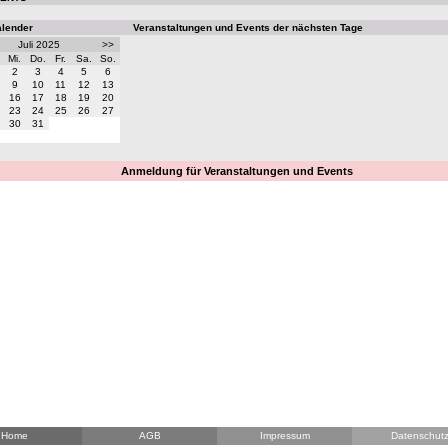
alender
Veranstaltungen und Events der nächsten Tage
Juli 2025
>>
Mi.
Do.
Fr.
Sa.
So.
2
3
4
5
6
9
10
11
12
13
16
17
18
19
20
23
24
25
26
27
30
31
Anmeldung für Veranstaltungen und Events
Home
AGB
Impressum
Datenschut