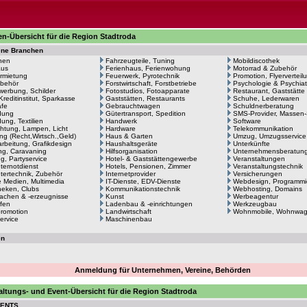
n-Übersicht für die Region Stadtroda
ene Branchen
hen
Fahrzeugteile, Tuning
Mobildiscothek
aus
Ferienhaus, Ferienwohung
Motorrad & Zubehör
rmietung
Feuerwerk, Pyrotechnik
Promotion, Flyerverteil
behör
Forstwirtschaft, Forstbetriebe
Psychologie & Psychiat
erbung, Schilder
Fotostudios, Fotoapparate
Restaurant, Gaststätte
Kreditinstitut, Sparkasse
Gaststätten, Restaurants
Schuhe, Lederwaren
afe
Gebrauchtwagen
Schuldnerberatung
dung
Gütertransport, Spedition
SMS-Provider, Massen
ung, Textilien
Handwerk
Software
htung, Lampen, Licht
Hardware
Telekommunikation
ng (Recht,Wirtsch.,Geld)
Haus & Garten
Umzug, Umzugsservice
arbeitung, Grafikdesign
Haushaltsgeräte
Unterkünfte
g, Caravaning
Hilfsorganisation
Unternehmensberatun
ng, Partyservice
Hotel- & Gaststättengewerbe
Veranstaltungen
ernotdienst
Hotels, Pensionen, Zimmer
Veranstaltungstechnik
ertechnik, Zubehör
Internetprovider
Versicherungen
le Medien, Multimedia
IT-Dienste, EDV-Dienste
Webdesign, Programmi
heken, Clubs
Kommunikationstechnik
Webhosting, Domains
achen & -erzeugnisse
Kunst
Werbeagentur
fen
Ladenbau & -einrichtungen
Werkzeugbau
romotion
Landwirtschaft
Wohnmobile, Wohnwa
ervice
Maschinenbau
en
Anmeldung für Unternehmen, Vereine, Behörden
altungs- und Event-Übersicht für die Region Stadtroda
VENTS