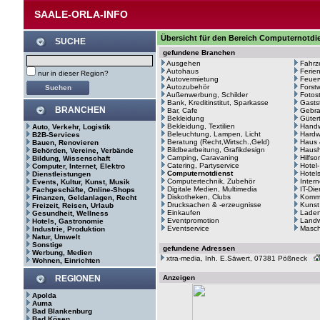
SAALE-ORLA-INFO
Übersicht für den Bereich Computernotdie
SUCHE
gefundene Branchen
Ausgehen
Fahrz
Autohaus
Ferie
nur in dieser Region?
Autovermietung
Feuer
Autozubehör
Forstw
Außenwerbung, Schilder
Fotos
Bank, Kreditinstitut, Sparkasse
Gasts
BRANCHEN
Bar, Cafe
Gebr
Bekleidung
Güter
Bekleidung, Textilien
Hand
Auto, Verkehr, Logistik
Beleuchtung, Lampen, Licht
Hardw
B2B-Services
Beratung (Recht,Wirtsch.,Geld)
Haus 
Bauen, Renovieren
Bildbearbeitung, Grafikdesign
Haush
Behörden, Vereine, Verbände
Camping, Caravaning
Hilfso
Bildung, Wissenschaft
Catering, Partyservice
Hotel
Computer, Internet, Elektro
Computernotdienst
Hotel
Dienstleistungen
Computertechnik, Zubehör
Intern
Events, Kultur, Kunst, Musik
Digitale Medien, Multimedia
IT-Di
Fachgeschäfte, Online-Shops
Diskotheken, Clubs
Kommu
Finanzen, Geldanlagen, Recht
Drucksachen & -erzeugnisse
Kunst
Freizeit, Reisen, Urlaub
Einkaufen
Laden
Gesundheit, Wellness
Eventpromotion
Landw
Hotels, Gastronomie
Eventservice
Masc
Industrie, Produktion
Natur, Umwelt
Sonstige
gefundene Adressen
Werbung, Medien
xtra-media, Inh. E.Säwert, 07381 Pößneck
Wohnen, Einrichten
REGIONEN
Anzeigen
Apolda
Auma
Bad Blankenburg
Bad Kösen