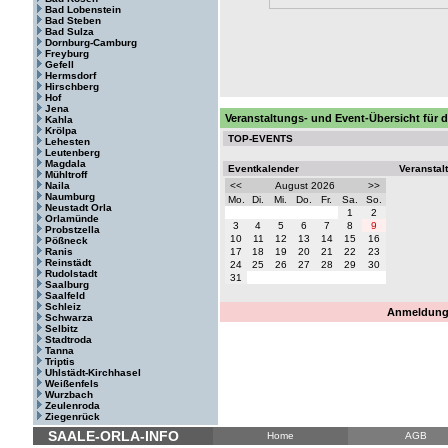
Bad Lobenstein
Bad Steben
Bad Sulza
Dornburg-Camburg
Freyburg
Gefell
Hermsdorf
Hirschberg
Hof
Jena
Veranstaltungs- und Event-Übersicht für 
Kahla
Krölpa
TOP-EVENTS
Lehesten
Leutenberg
Magdala
Eventkalender
Veranstal
Mühltroff
Naila
<<
August 2026
>>
Naumburg
Mo.
Di.
Mi.
Do.
Fr.
Sa.
So.
Neustadt Orla
1
2
Orlamünde
3
4
5
6
7
8
9
Probstzella
10
11
12
13
14
15
16
Pößneck
Ranis
17
18
19
20
21
22
23
Reinstädt
24
25
26
27
28
29
30
Rudolstadt
31
Saalburg
Saalfeld
Schleiz
Anmeldung 
Schwarza
Selbitz
Stadtroda
Tanna
Triptis
Uhlstädt-Kirchhasel
Weißenfels
Wurzbach
Zeulenroda
Ziegenrück
SAALE-ORLA-INFO
Home
AGB