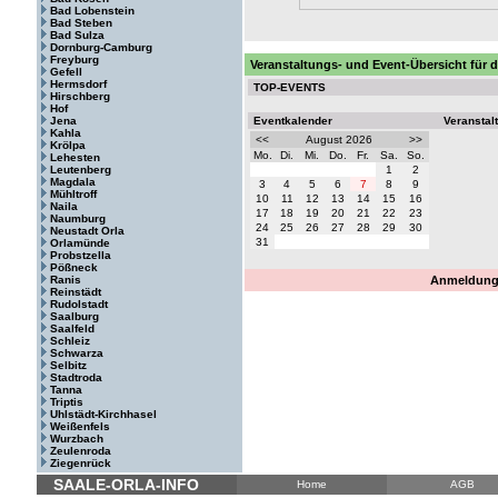
Bad Lobenstein
Bad Steben
Bad Sulza
Dornburg-Camburg
Freyburg
Veranstaltungs- und Event-Übersicht für 
Gefell
Hermsdorf
TOP-EVENTS
Hirschberg
Hof
Jena
Eventkalender
Veranstal
Kahla
<<
August 2026
>>
Krölpa
Mo.
Di.
Mi.
Do.
Fr.
Sa.
So.
Lehesten
Leutenberg
1
2
Magdala
3
4
5
6
7
8
9
Mühltroff
10
11
12
13
14
15
16
Naila
17
18
19
20
21
22
23
Naumburg
24
25
26
27
28
29
30
Neustadt Orla
31
Orlamünde
Probstzella
Pößneck
Ranis
Anmeldung 
Reinstädt
Rudolstadt
Saalburg
Saalfeld
Schleiz
Schwarza
Selbitz
Stadtroda
Tanna
Triptis
Uhlstädt-Kirchhasel
Weißenfels
Wurzbach
Zeulenroda
Ziegenrück
SAALE-ORLA-INFO
Home
AGB