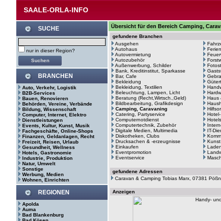
SAALE-ORLA-INFO
Übersicht für den Bereich Camping, Carav
SUCHE
gefundene Branchen
Ausgehen
Fahrz
Autohaus
Ferie
nur in dieser Region?
Autovermietung
Feuer
Autozubehör
Forstw
Außenwerbung, Schilder
Fotos
Bank, Kreditinstitut, Sparkasse
Gasts
BRANCHEN
Bar, Cafe
Gebr
Bekleidung
Güter
Bekleidung, Textilien
Hand
Auto, Verkehr, Logistik
Beleuchtung, Lampen, Licht
Hardw
B2B-Services
Beratung (Recht,Wirtsch.,Geld)
Haus 
Bauen, Renovieren
Bildbearbeitung, Grafikdesign
Haush
Behörden, Vereine, Verbände
Camping, Caravaning
Hilfso
Bildung, Wissenschaft
Catering, Partyservice
Hotel
Computer, Internet, Elektro
Computernotdienst
Hotel
Dienstleistungen
Computertechnik, Zubehör
Intern
Events, Kultur, Kunst, Musik
Digitale Medien, Multimedia
IT-Di
Fachgeschäfte, Online-Shops
Diskotheken, Clubs
Kommu
Finanzen, Geldanlagen, Recht
Drucksachen & -erzeugnisse
Kunst
Freizeit, Reisen, Urlaub
Einkaufen
Laden
Gesundheit, Wellness
Eventpromotion
Landw
Hotels, Gastronomie
Eventservice
Masc
Industrie, Produktion
Natur, Umwelt
Sonstige
gefundene Adressen
Werbung, Medien
Caravan & Camping Tobias Marx, 07381 Pöß
Wohnen, Einrichten
REGIONEN
Anzeigen
Apolda
Auma
Bad Blankenburg
Bad Kösen