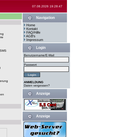
07.08.2026 19:28:47
Navigation
Home
Kontakt
FAQ/Hilfe
ung
AGB's
rie
Impressum
Login
-SMS
Benutzername/E-Mail
Passwort
g
erung
ANMELDUNG
Daten vergessen?
Anzeige
gen
Anzeige