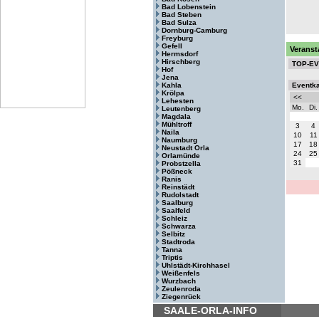
Bad Lobenstein
Bad Steben
Bad Sulza
Dornburg-Camburg
Freyburg
Gefell
Veranst
Hermsdorf
Hirschberg
TOP-E
Hof
Jena
Kahla
Eventk
Krölpa
<<
Lehesten
Mo.
Di.
Leutenberg
Magdala
Mühltroff
3
4
Naila
10
11
Naumburg
17
18
Neustadt Orla
24
25
Orlamünde
31
Probstzella
Pößneck
Ranis
Reinstädt
Rudolstadt
Saalburg
Saalfeld
Schleiz
Schwarza
Selbitz
Stadtroda
Tanna
Triptis
Uhlstädt-Kirchhasel
Weißenfels
Wurzbach
Zeulenroda
Ziegenrück
SAALE-ORLA-INFO