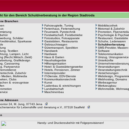
ht für den Bereich Schuldnerberatung in der Region Stadtroda
ene Branchen
hen
Fahrzeugteile, Tuning
Mobildiscothek
aus
Ferienhaus, Ferienwohung
Motorrad & Zubehör
rmietung
Feuerwerk, Pyrotechnik
Promotion, Flyerverteil
behör
Forstwirtschaft, Forstbetriebe
Psychologie & Psychiat
erbung, Schilder
Fotostudios, Fotoapparate
Restaurant, Gaststätte
Kreditinstitut, Sparkasse
Gaststätten, Restaurants
Schuhe, Lederwaren
afe
Gebrauchtwagen
Schuldnerberatung
dung
Gütertransport, Spedition
SMS-Provider, Massen
ung, Textilien
Handwerk
Software
htung, Lampen, Licht
Hardware
Telekommunikation
ng (Recht,Wirtsch.,Geld)
Haus & Garten
Umzug, Umzugsservice
arbeitung, Grafikdesign
Haushaltsgeräte
Unterkünfte
g, Caravaning
Hilfsorganisation
Unternehmensberatun
ng, Partyservice
Hotel- & Gaststättengewerbe
Veranstaltungen
ernotdienst
Hotels, Pensionen, Zimmer
Veranstaltungstechnik
ertechnik, Zubehör
Internetprovider
Versicherungen
le Medien, Multimedia
IT-Dienste, EDV-Dienste
Webdesign, Programmi
heken, Clubs
Kommunikationstechnik
Webhosting, Domains
achen & -erzeugnisse
Kunst
Werbeagentur
fen
Ladenbau & -einrichtungen
Werkzeugbau
romotion
Landwirtschaft
Wohnmobile, Wohnwa
ervice
Maschinenbau
ene Adressen
kontor 24, M. Jung, 07743 Jena
ucherservice für Lebenshilfe und -beratung e.V., 07318 Saalfeld
en