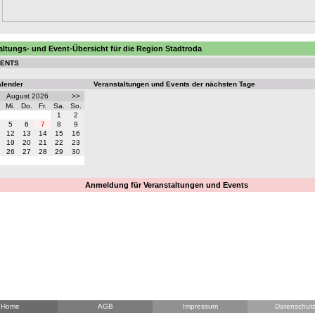
altungs- und Event-Übersicht für die Region Stadtroda
VENTS
alender
Veranstaltungen und Events der nächsten Tage
August 2026
>>
Mi.
Do.
Fr.
Sa.
So.
1
2
5
6
7
8
9
12
13
14
15
16
19
20
21
22
23
26
27
28
29
30
Anmeldung für Veranstaltungen und Events
Home
AGB
Impressum
Datenschut