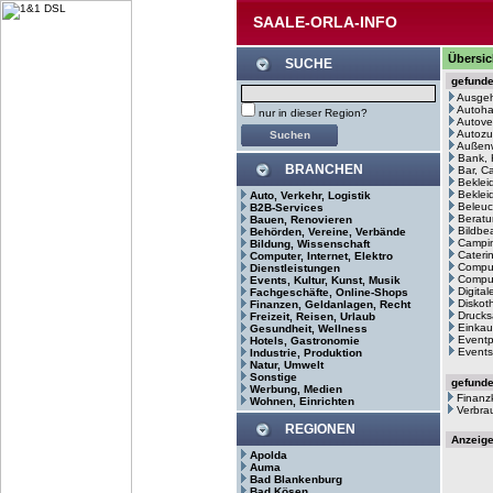
SAALE-ORLA-INFO
Übersic
SUCHE
gefund
Ausge
Autoh
nur in dieser Region?
Autove
Autozu
Außenw
Bank, 
BRANCHEN
Bar, C
Beklei
Bekleid
Auto, Verkehr, Logistik
Beleuc
B2B-Services
Beratu
Bauen, Renovieren
Bildbe
Behörden, Vereine, Verbände
Campin
Bildung, Wissenschaft
Cateri
Computer, Internet, Elektro
Comput
Dienstleistungen
Comput
Events, Kultur, Kunst, Musik
Digita
Fachgeschäfte, Online-Shops
Diskot
Finanzen, Geldanlagen, Recht
Drucks
Freizeit, Reisen, Urlaub
Einkau
Gesundheit, Wellness
Eventp
Hotels, Gastronomie
Events
Industrie, Produktion
Natur, Umwelt
Sonstige
gefund
Werbung, Medien
Finanz
Wohnen, Einrichten
Verbra
REGIONEN
Anzeig
Apolda
Auma
Bad Blankenburg
Bad Kösen