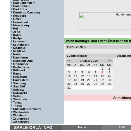
Bad Lobenstein
Bad Steben
Bad Sulza
Dornburg-Camburg
Freyburg
Gefell
Hermsdorf
Hirschberg
Hof
Jena
Kahla
Krölpa
Veranstaltungs- und Event-Übersicht für
Lehesten
Leutenberg
TOP-EVENTS
Magdala
Mühltroff
Naila
Eventkalender
Veranstal
Naumburg
Neustadt Orla
<<
August 2026
>>
Orlamünde
Mo.
Di.
Mi.
Do.
Fr.
Sa.
So.
Probstzella
1
2
Pößneck
3
4
5
6
7
8
9
Ranis
10
11
12
13
14
15
16
Reinstädt
Rudolstadt
17
18
19
20
21
22
23
Saalburg
24
25
26
27
28
29
30
Saalfeld
31
Schleiz
Schwarza
Selbitz
Anmeldung 
Stadtroda
Tanna
Triptis
Uhlstädt-Kirchhasel
Weißenfels
Wurzbach
Zeulenroda
Ziegenrück
SAALE-ORLA-INFO
Home
AGB