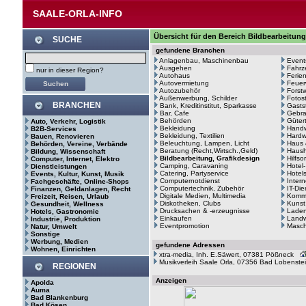
SAALE-ORLA-INFO
Übersicht für den Bereich Bildbearbeitun
SUCHE
gefundene Branchen
Anlagenbau, Maschinenbau
Event
Ausgehen
Fahrz
nur in dieser Region?
Autohaus
Ferie
Autovermietung
Feuer
Autozubehör
Forstw
Außenwerbung, Schilder
Fotos
BRANCHEN
Bank, Kreditinstitut, Sparkasse
Gasts
Bar, Cafe
Gebr
Behörden
Güter
Auto, Verkehr, Logistik
Bekleidung
Hand
B2B-Services
Bekleidung, Textilien
Hardw
Bauen, Renovieren
Beleuchtung, Lampen, Licht
Haus 
Behörden, Vereine, Verbände
Beratung (Recht,Wirtsch.,Geld)
Haush
Bildung, Wissenschaft
Bildbearbeitung, Grafikdesign
Hilfso
Computer, Internet, Elektro
Camping, Caravaning
Hotel
Dienstleistungen
Catering, Partyservice
Hotel
Events, Kultur, Kunst, Musik
Computernotdienst
Intern
Fachgeschäfte, Online-Shops
Computertechnik, Zubehör
IT-Di
Finanzen, Geldanlagen, Recht
Digitale Medien, Multimedia
Kommu
Freizeit, Reisen, Urlaub
Diskotheken, Clubs
Kunst
Gesundheit, Wellness
Drucksachen & -erzeugnisse
Laden
Hotels, Gastronomie
Einkaufen
Landw
Industrie, Produktion
Eventpromotion
Masc
Natur, Umwelt
Sonstige
Werbung, Medien
gefundene Adressen
Wohnen, Einrichten
xtra-media, Inh. E.Säwert, 07381 Pößneck
Musikverleih Saale Orla, 07356 Bad Lobenste
REGIONEN
Anzeigen
Apolda
Auma
Bad Blankenburg
Bad Kösen