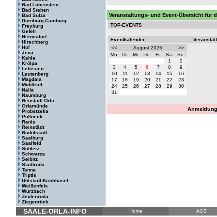
Bad Lobenstein
Bad Steben
Veranstaltungs- und Event-Übersicht für
Bad Sulza
Dornburg-Camburg
TOP-EVENTS
Freyburg
Gefell
Hermsdorf
Eventkalender
Veranstal
Hirschberg
Hof
<<
August 2026
>>
Jena
Mo.
Di.
Mi.
Do.
Fr.
Sa.
So.
Kahla
1
2
Krölpa
3
4
5
6
7
8
9
Lehesten
10
11
12
13
14
15
16
Leutenberg
Magdala
17
18
19
20
21
22
23
Mühltroff
24
25
26
27
28
29
30
Naila
31
Naumburg
Neustadt Orla
Orlamünde
Anmeldung 
Probstzella
Pößneck
Ranis
Reinstädt
Rudolstadt
Saalburg
Saalfeld
Schleiz
Schwarza
Selbitz
Stadtroda
Tanna
Triptis
Uhlstädt-Kirchhasel
Weißenfels
Wurzbach
Zeulenroda
Ziegenrück
SAALE-ORLA-INFO
Home
AGB