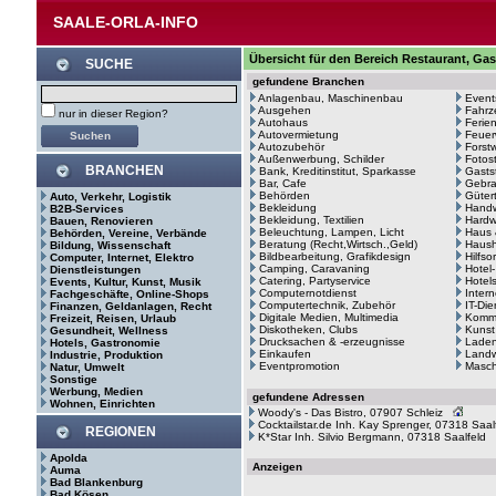
SAALE-ORLA-INFO
Übersicht für den Bereich Restaurant, Ga
SUCHE
gefundene Branchen
Anlagenbau, Maschinenbau
Event
Ausgehen
Fahrz
nur in dieser Region?
Autohaus
Ferie
Autovermietung
Feuer
Autozubehör
Forstw
Außenwerbung, Schilder
Fotos
BRANCHEN
Bank, Kreditinstitut, Sparkasse
Gasts
Bar, Cafe
Gebr
Behörden
Güter
Auto, Verkehr, Logistik
Bekleidung
Hand
B2B-Services
Bekleidung, Textilien
Hardw
Bauen, Renovieren
Beleuchtung, Lampen, Licht
Haus 
Behörden, Vereine, Verbände
Beratung (Recht,Wirtsch.,Geld)
Haush
Bildung, Wissenschaft
Bildbearbeitung, Grafikdesign
Hilfso
Computer, Internet, Elektro
Camping, Caravaning
Hotel
Dienstleistungen
Catering, Partyservice
Hotel
Events, Kultur, Kunst, Musik
Computernotdienst
Intern
Fachgeschäfte, Online-Shops
Computertechnik, Zubehör
IT-Di
Finanzen, Geldanlagen, Recht
Digitale Medien, Multimedia
Kommu
Freizeit, Reisen, Urlaub
Diskotheken, Clubs
Kunst
Gesundheit, Wellness
Drucksachen & -erzeugnisse
Laden
Hotels, Gastronomie
Einkaufen
Landw
Industrie, Produktion
Eventpromotion
Masc
Natur, Umwelt
Sonstige
Werbung, Medien
gefundene Adressen
Wohnen, Einrichten
Woody's - Das Bistro, 07907 Schleiz
Cocktailstar.de Inh. Kay Sprenger, 07318 Saal
REGIONEN
K*Star Inh. Silvio Bergmann, 07318 Saalfeld
Apolda
Anzeigen
Auma
Bad Blankenburg
Bad Kösen