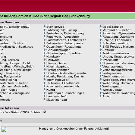
ht für den Bereich Kunst in der Region Bad Blankenburg
ene Branchen
nbau, Maschinenbau
Eventservice
Mobildiscothek
hen
Fahrzeugteile, Tuning
Motorrad & Zubehör
aus
Ferienhaus, Ferienwohung
Promotion, Flyerverteil
rmietung
Feuerwerk, Pyrotechnik
Restaurant, Gaststätte
behör
Forstwirtschaft, Forstbetriebe
Schuhe, Lederwaren
erbung, Schilder
Fotostudios, Fotoapparate
Schuldnerberatung
Kreditinstitut, Sparkasse
Gaststätten, Restaurants
SMS-Provider, Massen
afe
Gebrauchtwagen
Software
den
Gütertransport, Spedition
Telekommunikation
dung
Handwerk
Umzug, Umzugsservice
ung, Textilien
Hardware
Unterkünfte
htung, Lampen, Licht
Haus & Garten
Unternehmensberatun
ng (Recht,Wirtsch.,Geld)
Haushaltsgeräte
Veranstaltungen
arbeitung, Grafikdesign
Hilfsorganisation
Veranstaltungstechnik
g, Caravaning
Hotel- & Gaststättengewerbe
Verlagswesen
ng, Partyservice
Hotels, Pensionen, Zimmer
Versicherungen
ernotdienst
Internetprovider
Webdesign, Programmi
ertechnik, Zubehör
IT-Dienste, EDV-Dienste
Webhosting, Domains
le Medien, Multimedia
Kommunikationstechnik
Werbeagentur
heken, Clubs
Kunst
Werkzeugbau
achen & -erzeugnisse
Ladenbau & -einrichtungen
Wohnmobile, Wohnwa
fen
Landwirtschaft
Ämter
romotion
Maschinenbau
ene Adressen
s - Das Bistro, 07907 Schleiz
en