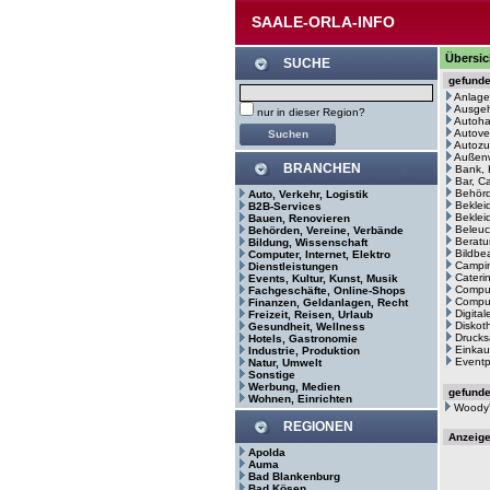
SAALE-ORLA-INFO
Übersic
SUCHE
gefund
Anlage
Ausge
nur in dieser Region?
Autoh
Autove
Autozu
Außenw
BRANCHEN
Bank, 
Bar, C
Behör
Auto, Verkehr, Logistik
Beklei
B2B-Services
Bekleid
Bauen, Renovieren
Beleuc
Behörden, Vereine, Verbände
Beratu
Bildung, Wissenschaft
Bildbe
Computer, Internet, Elektro
Campin
Dienstleistungen
Cateri
Events, Kultur, Kunst, Musik
Comput
Fachgeschäfte, Online-Shops
Comput
Finanzen, Geldanlagen, Recht
Digita
Freizeit, Reisen, Urlaub
Diskot
Gesundheit, Wellness
Drucks
Hotels, Gastronomie
Einkau
Industrie, Produktion
Eventp
Natur, Umwelt
Sonstige
Werbung, Medien
gefund
Wohnen, Einrichten
Woody'
REGIONEN
Anzeig
Apolda
Auma
Bad Blankenburg
Bad Kösen