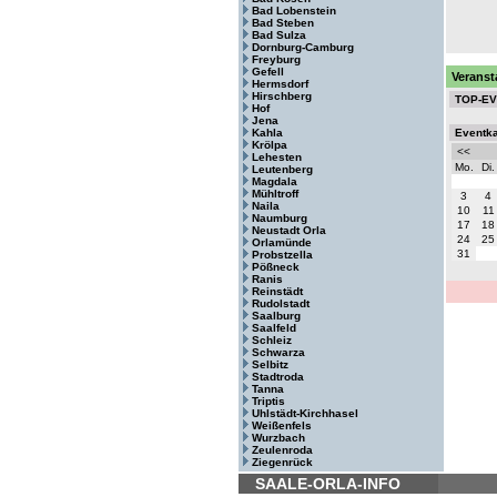
Bad Lobenstein
Bad Steben
Bad Sulza
Dornburg-Camburg
Freyburg
Gefell
Veranst
Hermsdorf
Hirschberg
TOP-E
Hof
Jena
Kahla
Eventk
Krölpa
<<
Lehesten
Mo.
Di.
Leutenberg
Magdala
Mühltroff
3
4
Naila
10
11
Naumburg
17
18
Neustadt Orla
24
25
Orlamünde
31
Probstzella
Pößneck
Ranis
Reinstädt
Rudolstadt
Saalburg
Saalfeld
Schleiz
Schwarza
Selbitz
Stadtroda
Tanna
Triptis
Uhlstädt-Kirchhasel
Weißenfels
Wurzbach
Zeulenroda
Ziegenrück
SAALE-ORLA-INFO