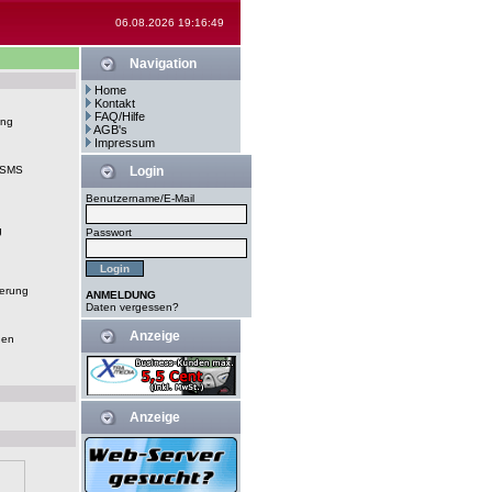
06.08.2026 19:16:49
Navigation
Home
Kontakt
FAQ/Hilfe
ung
AGB's
Impressum
-SMS
Login
Benutzername/E-Mail
g
Passwort
erung
ANMELDUNG
Daten vergessen?
Anzeige
gen
Anzeige