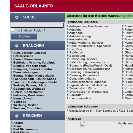
SAALE-ORLA-INFO
Übersicht für den Bereich Haushaltsgerät
SUCHE
gefundene Branchen
Anlagenbau, Maschinenbau
Event
Ausgehen
Fahrz
nur in dieser Region?
Autohaus
Ferie
Autovermietung
Feuer
Autozubehör
Forstw
Außenwerbung, Schilder
Fotos
BRANCHEN
Bank, Kreditinstitut, Sparkasse
Gasts
Bar, Cafe
Gebr
Behörden
Güter
Auto, Verkehr, Logistik
Bekleidung
Hand
B2B-Services
Bekleidung, Textilien
Hardw
Bauen, Renovieren
Beleuchtung, Lampen, Licht
Haus 
Behörden, Vereine, Verbände
Beratung (Recht,Wirtsch.,Geld)
Haush
Bildung, Wissenschaft
Bildbearbeitung, Grafikdesign
Hilfso
Computer, Internet, Elektro
Camping, Caravaning
Hotel
Dienstleistungen
Catering, Partyservice
Hotel
Events, Kultur, Kunst, Musik
Computernotdienst
Intern
Fachgeschäfte, Online-Shops
Computertechnik, Zubehör
IT-Di
Finanzen, Geldanlagen, Recht
Digitale Medien, Multimedia
Kommu
Freizeit, Reisen, Urlaub
Diskotheken, Clubs
Kunst
Gesundheit, Wellness
Drucksachen & -erzeugnisse
Laden
Hotels, Gastronomie
Einkaufen
Landw
Industrie, Produktion
Eventpromotion
Masc
Natur, Umwelt
Sonstige
Werbung, Medien
gefundene Adressen
Wohnen, Einrichten
Cocktailstar.de Inh. Kay Sprenger, 07318 Saal
REGIONEN
Anzeigen
Apolda
Auma
Bad Blankenburg
Bad Kösen