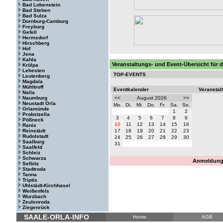
Bad Lobenstein
Bad Steben
Bad Sulza
Dornburg-Camburg
Freyburg
Gefell
Hermsdorf
Hirschberg
Hof
Jena
Kahla
Veranstaltungs- und Event-Übersicht für
Krölpa
Lehesten
TOP-EVENTS
Leutenberg
Magdala
Mühltroff
Eventkalender
Veranstal
Naila
Naumburg
<<
August 2026
>>
Neustadt Orla
Mo.
Di.
Mi.
Do.
Fr.
Sa.
So.
Orlamünde
1
2
Probstzella
3
4
5
6
7
8
9
Pößneck
10
11
12
13
14
15
16
Ranis
Reinstädt
17
18
19
20
21
22
23
Rudolstadt
24
25
26
27
28
29
30
Saalburg
31
Saalfeld
Schleiz
Schwarza
Anmeldung 
Selbitz
Stadtroda
Tanna
Triptis
Uhlstädt-Kirchhasel
Weißenfels
Wurzbach
Zeulenroda
Ziegenrück
SAALE-ORLA-INFO
Home
AGB