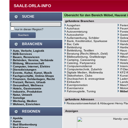
SAALE-ORLA-INFO
Übersicht für den Bereich Möbel, Hausrat
SUCHE
gefundene Branchen
Ausgehen
Ferie
Autohaus
Feuer
nur in dieser Region?
Autovermietung
Forstw
Autozubehör
Gasts
Außenwerbung, Schilder
Gebr
Bank, Kreditinstitut, Sparkasse
Güter
BRANCHEN
Bar, Cafe
Hand
Bekleidung
Hardw
Bekleidung, Textilien
Haus 
Auto, Verkehr, Logistik
Beratung (Recht,Wirtsch.,Geld)
Haush
B2B-Services
Bildbearbeitung, Grafikdesign
Hilfso
Bauen, Renovieren
Camping, Caravaning
Hotel
Behörden, Vereine, Verbände
Catering, Partyservice
Hotel
Bildung, Wissenschaft
Computernotdienst
Intern
Computer, Internet, Elektro
Computertechnik, Zubehör
IT-Di
Dienstleistungen
Digitale Medien, Multimedia
KFZ-W
Events, Kultur, Kunst, Musik
Diskotheken, Clubs
Kunst
Fachgeschäfte, Online-Shops
Drucksachen & -erzeugnisse
Laden
Finanzen, Geldanlagen, Recht
Einkaufen
Landw
Freizeit, Reisen, Urlaub
Eventpromotion
Masc
Gesundheit, Wellness
Eventservice
Motor
Hotels, Gastronomie
Fahrzeugteile, Tuning
Möbel
Industrie, Produktion
Natur, Umwelt
Sonstige
gefundene Adressen
Werbung, Medien
Restaurationswerkstatt & Ablaugerei Henry F
Wohnen, Einrichten
REGIONEN
Anzeigen
Apolda
Auma
Bad Blankenburg
Bad Kösen