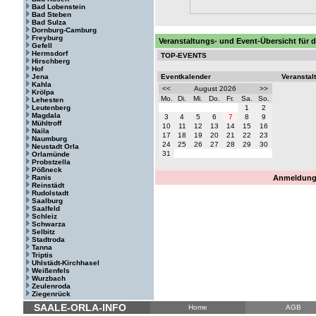
Bad Lobenstein
Bad Steben
Bad Sulza
Dornburg-Camburg
Freyburg
Veranstaltungs- und Event-Übersicht für
Gefell
Hermsdorf
TOP-EVENTS
Hirschberg
Hof
Jena
Eventkalender
Veranstal
Kahla
<<
August 2026
>>
Krölpa
Mo.
Di.
Mi.
Do.
Fr.
Sa.
So.
Lehesten
Leutenberg
1
2
Magdala
3
4
5
6
7
8
9
Mühltroff
10
11
12
13
14
15
16
Naila
17
18
19
20
21
22
23
Naumburg
24
25
26
27
28
29
30
Neustadt Orla
31
Orlamünde
Probstzella
Pößneck
Ranis
Anmeldung 
Reinstädt
Rudolstadt
Saalburg
Saalfeld
Schleiz
Schwarza
Selbitz
Stadtroda
Tanna
Triptis
Uhlstädt-Kirchhasel
Weißenfels
Wurzbach
Zeulenroda
Ziegenrück
SAALE-ORLA-INFO
Home
AGB