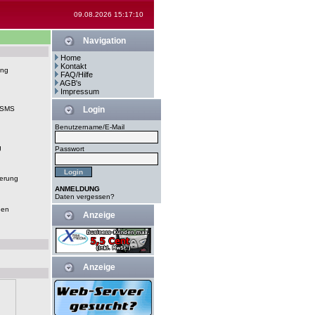
09.08.2026 15:17:10
Navigation
Home
Kontakt
ung
FAQ/Hilfe
AGB's
Impressum
-SMS
Login
Benutzername/E-Mail
g
Passwort
erung
ANMELDUNG
Daten vergessen?
gen
Anzeige
Anzeige