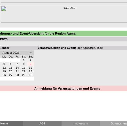
altungs- und Event-Übersicht für die Region Auma
VENTS
alender
Veranstaltungen und Events der nächsten Tage
August 2026
>>
Mi.
Do.
Fr.
Sa.
So.
1
2
5
6
7
8
9
12
13
14
15
16
19
20
21
22
23
26
27
28
29
30
Anmeldung für Veranstaltungen und Events
Home
AGB
Impressum
Datenschut