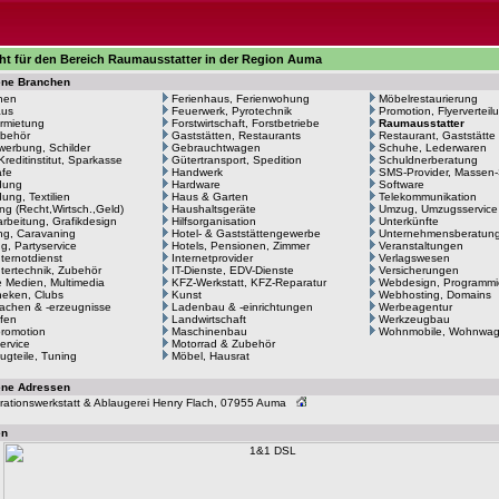
ht für den Bereich Raumausstatter in der Region Auma
ene Branchen
hen
Ferienhaus, Ferienwohung
Möbelrestaurierung
aus
Feuerwerk, Pyrotechnik
Promotion, Flyerverteil
rmietung
Forstwirtschaft, Forstbetriebe
Raumausstatter
behör
Gaststätten, Restaurants
Restaurant, Gaststätte
erbung, Schilder
Gebrauchtwagen
Schuhe, Lederwaren
Kreditinstitut, Sparkasse
Gütertransport, Spedition
Schuldnerberatung
afe
Handwerk
SMS-Provider, Massen
dung
Hardware
Software
ung, Textilien
Haus & Garten
Telekommunikation
ng (Recht,Wirtsch.,Geld)
Haushaltsgeräte
Umzug, Umzugsservice
arbeitung, Grafikdesign
Hilfsorganisation
Unterkünfte
g, Caravaning
Hotel- & Gaststättengewerbe
Unternehmensberatun
ng, Partyservice
Hotels, Pensionen, Zimmer
Veranstaltungen
ernotdienst
Internetprovider
Verlagswesen
ertechnik, Zubehör
IT-Dienste, EDV-Dienste
Versicherungen
le Medien, Multimedia
KFZ-Werkstatt, KFZ-Reparatur
Webdesign, Programmi
heken, Clubs
Kunst
Webhosting, Domains
achen & -erzeugnisse
Ladenbau & -einrichtungen
Werbeagentur
fen
Landwirtschaft
Werkzeugbau
romotion
Maschinenbau
Wohnmobile, Wohnwa
ervice
Motorrad & Zubehör
ugteile, Tuning
Möbel, Hausrat
ene Adressen
rationswerkstatt & Ablaugerei Henry Flach, 07955 Auma
en