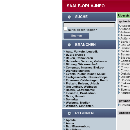
SAALE-ORLA-INFO
Übersic
SUCHE
gefund
Ausge
Autoh
nur in dieser Region?
Autove
Autozu
Außenw
Bank, 
BRANCHEN
Bar, C
Beklei
Bekleid
Auto, Verkehr, Logistik
Beratu
B2B-Services
Bildbe
Bauen, Renovieren
Campin
Behörden, Vereine, Verbände
Cateri
Bildung, Wissenschaft
Comput
Computer, Internet, Elektro
Comput
Dienstleistungen
Digita
Events, Kultur, Kunst, Musik
Diskot
Fachgeschäfte, Online-Shops
Drucks
Finanzen, Geldanlagen, Recht
Einkau
Freizeit, Reisen, Urlaub
Eventp
Gesundheit, Wellness
Events
Hotels, Gastronomie
Fahrze
Industrie, Produktion
Natur, Umwelt
Sonstige
gefund
Werbung, Medien
Restau
Wohnen, Einrichten
REGIONEN
Anzeig
Apolda
Auma
Bad Blankenburg
Bad Kösen