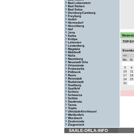
Bad Lobenstein
Bad Steben
Bad Sulza
Dornburg-Camburg
Freyburg
Gefell
Hermsdorf
Hirschberg
Hof
Jena
Veranst
Kahla
Krölpa
TOP-E
Lehesten
Leutenberg
Magdala
Eventk
Mühltroff
Naila
<<
Naumburg
Mo.
Di.
Neustadt Orla
Orlamünde
3
4
Probstzella
10
11
Pößneck
Ranis
17
18
Reinstädt
24
25
Rudolstadt
31
Saalburg
Saalfeld
Schleiz
Schwarza
Selbitz
Stadtroda
Tanna
Triptis
Uhlstädt-Kirchhasel
Weißenfels
Wurzbach
Zeulenroda
Ziegenrück
SAALE-ORLA-INFO