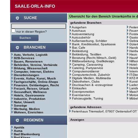
SAALE-ORLA-INFO
Übersicht für den Bereich Unterkünfte in
SUCHE
gefundene Branchen
Ausgehen
Ferie
Autohaus
Feuer
nur in dieser Region?
Autovermietung
Forstw
Autozubehör
Gasts
Außenwerbung, Schilder
Gebr
Bank, Kreditinstitut, Sparkasse
Güter
BRANCHEN
Bar, Cafe
Hand
Bekleidung
Hardw
Bekleidung, Textilien
Haus 
Auto, Verkehr, Logistik
Beratung (Recht,Wirtsch.,Geld)
Haush
B2B-Services
Bildbearbeitung, Grafikdesign
Hilfso
Bauen, Renovieren
Camping, Caravaning
Hotel
Behörden, Vereine, Verbände
Catering, Partyservice
Hotel
Bildung, Wissenschaft
Computernotdienst
Intern
Computer, Internet, Elektro
Computertechnik, Zubehör
IT-Di
Dienstleistungen
Digitale Medien, Multimedia
KFZ-W
Events, Kultur, Kunst, Musik
Diskotheken, Clubs
Kunst
Fachgeschäfte, Online-Shops
Drucksachen & -erzeugnisse
Laden
Finanzen, Geldanlagen, Recht
Einkaufen
Landw
Freizeit, Reisen, Urlaub
Eventpromotion
Masc
Gesundheit, Wellness
Eventservice
Motor
Hotels, Gastronomie
Fahrzeugteile, Tuning
Möbel
Industrie, Produktion
Natur, Umwelt
Sonstige
gefundene Adressen
Werbung, Medien
Ferienhaus Triemsdorf, 07907 Oettersdorf OT 
Wohnen, Einrichten
REGIONEN
Anzeigen
Apolda
Auma
Bad Blankenburg
Bad Kösen