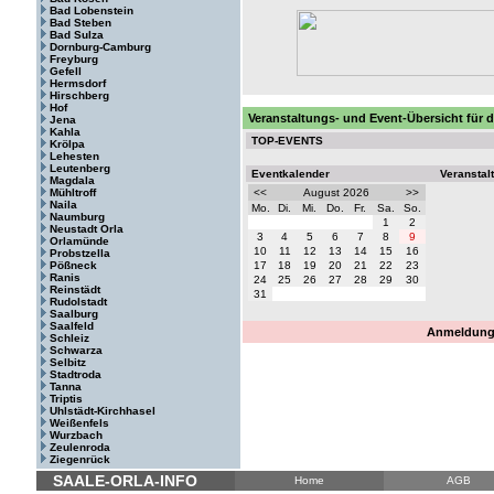
Bad Lobenstein
Bad Steben
Bad Sulza
Dornburg-Camburg
Freyburg
Gefell
Hermsdorf
Hirschberg
Hof
Veranstaltungs- und Event-Übersicht für
Jena
Kahla
TOP-EVENTS
Krölpa
Lehesten
Leutenberg
Eventkalender
Veranstal
Magdala
Mühltroff
<<
August 2026
>>
Naila
Mo.
Di.
Mi.
Do.
Fr.
Sa.
So.
Naumburg
1
2
Neustadt Orla
3
4
5
6
7
8
9
Orlamünde
10
11
12
13
14
15
16
Probstzella
Pößneck
17
18
19
20
21
22
23
Ranis
24
25
26
27
28
29
30
Reinstädt
31
Rudolstadt
Saalburg
Saalfeld
Anmeldung 
Schleiz
Schwarza
Selbitz
Stadtroda
Tanna
Triptis
Uhlstädt-Kirchhasel
Weißenfels
Wurzbach
Zeulenroda
Ziegenrück
SAALE-ORLA-INFO
Home
AGB