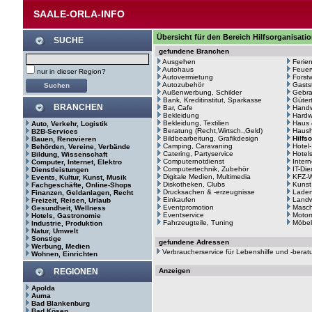
SAALE-ORLA-INFO
Übersicht für den Bereich Hilfsorganisati
SUCHE
gefundene Branchen
Ausgehen
Ferie
Autohaus
Feuer
nur in dieser Region?
Autovermietung
Forstw
Autozubehör
Gasts
Außenwerbung, Schilder
Gebr
Bank, Kreditinstitut, Sparkasse
Güter
BRANCHEN
Bar, Cafe
Hand
Bekleidung
Hardw
Bekleidung, Textilien
Haus 
Auto, Verkehr, Logistik
Beratung (Recht,Wirtsch.,Geld)
Haush
B2B-Services
Bildbearbeitung, Grafikdesign
Hilfs
Bauen, Renovieren
Camping, Caravaning
Hotel
Behörden, Vereine, Verbände
Catering, Partyservice
Hotel
Bildung, Wissenschaft
Computernotdienst
Intern
Computer, Internet, Elektro
Computertechnik, Zubehör
IT-Di
Dienstleistungen
Digitale Medien, Multimedia
KFZ-W
Events, Kultur, Kunst, Musik
Diskotheken, Clubs
Kunst
Fachgeschäfte, Online-Shops
Drucksachen & -erzeugnisse
Laden
Finanzen, Geldanlagen, Recht
Einkaufen
Landw
Freizeit, Reisen, Urlaub
Eventpromotion
Masc
Gesundheit, Wellness
Eventservice
Motor
Hotels, Gastronomie
Fahrzeugteile, Tuning
Möbel
Industrie, Produktion
Natur, Umwelt
Sonstige
gefundene Adressen
Werbung, Medien
Verbraucherservice für Lebenshilfe und -berat
Wohnen, Einrichten
REGIONEN
Anzeigen
Apolda
Auma
Bad Blankenburg
Bad Kösen