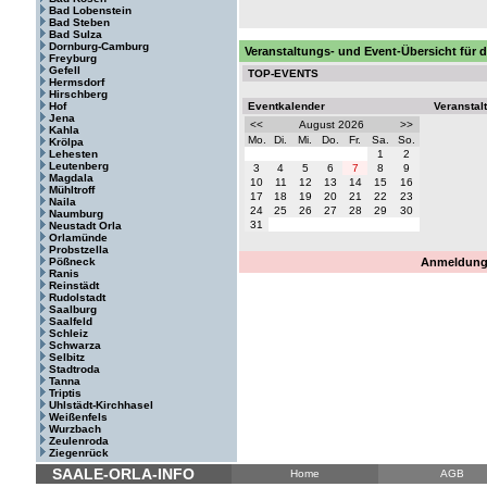
Bad Lobenstein
Bad Steben
Bad Sulza
Dornburg-Camburg
Veranstaltungs- und Event-Übersicht für
Freyburg
Gefell
TOP-EVENTS
Hermsdorf
Hirschberg
Hof
Eventkalender
Veranstal
Jena
<<
August 2026
>>
Kahla
Mo.
Di.
Mi.
Do.
Fr.
Sa.
So.
Krölpa
Lehesten
1
2
Leutenberg
3
4
5
6
7
8
9
Magdala
10
11
12
13
14
15
16
Mühltroff
17
18
19
20
21
22
23
Naila
24
25
26
27
28
29
30
Naumburg
31
Neustadt Orla
Orlamünde
Probstzella
Pößneck
Anmeldung 
Ranis
Reinstädt
Rudolstadt
Saalburg
Saalfeld
Schleiz
Schwarza
Selbitz
Stadtroda
Tanna
Triptis
Uhlstädt-Kirchhasel
Weißenfels
Wurzbach
Zeulenroda
Ziegenrück
SAALE-ORLA-INFO
Home
AGB