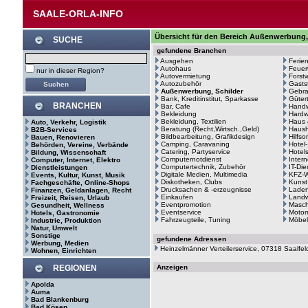
SAALE-ORLA-INFO
Übersicht für den Bereich Außenwerbung,
SUCHE
gefundene Branchen
Ausgehen
Ferie
Autohaus
Feuer
nur in dieser Region?
Autovermietung
Forstw
Autozubehör
Gasts
Außenwerbung, Schilder
Gebr
Bank, Kreditinstitut, Sparkasse
Güter
BRANCHEN
Bar, Cafe
Hand
Bekleidung
Hardw
Bekleidung, Textilien
Haus 
Auto, Verkehr, Logistik
Beratung (Recht,Wirtsch.,Geld)
Haush
B2B-Services
Bildbearbeitung, Grafikdesign
Hilfso
Bauen, Renovieren
Camping, Caravaning
Hotel
Behörden, Vereine, Verbände
Catering, Partyservice
Hotel
Bildung, Wissenschaft
Computernotdienst
Intern
Computer, Internet, Elektro
Computertechnik, Zubehör
IT-Di
Dienstleistungen
Digitale Medien, Multimedia
KFZ-W
Events, Kultur, Kunst, Musik
Diskotheken, Clubs
Kunst
Fachgeschäfte, Online-Shops
Drucksachen & -erzeugnisse
Laden
Finanzen, Geldanlagen, Recht
Einkaufen
Landw
Freizeit, Reisen, Urlaub
Eventpromotion
Masc
Gesundheit, Wellness
Eventservice
Motor
Hotels, Gastronomie
Fahrzeugteile, Tuning
Möbel
Industrie, Produktion
Natur, Umwelt
Sonstige
gefundene Adressen
Werbung, Medien
Heinzelmänner Verteilerservice, 07318 Saalfel
Wohnen, Einrichten
REGIONEN
Anzeigen
Apolda
Auma
Bad Blankenburg
Bad Kösen