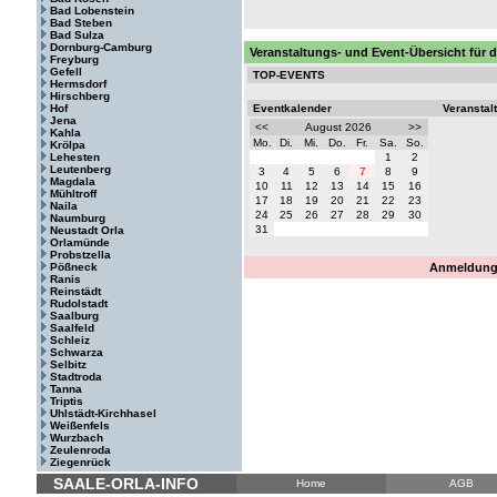
Bad Lobenstein
Bad Steben
Bad Sulza
Dornburg-Camburg
Veranstaltungs- und Event-Übersicht für
Freyburg
Gefell
TOP-EVENTS
Hermsdorf
Hirschberg
Hof
Eventkalender
Veranstal
Jena
<<
August 2026
>>
Kahla
Mo.
Di.
Mi.
Do.
Fr.
Sa.
So.
Krölpa
Lehesten
1
2
Leutenberg
3
4
5
6
7
8
9
Magdala
10
11
12
13
14
15
16
Mühltroff
17
18
19
20
21
22
23
Naila
24
25
26
27
28
29
30
Naumburg
31
Neustadt Orla
Orlamünde
Probstzella
Pößneck
Anmeldung 
Ranis
Reinstädt
Rudolstadt
Saalburg
Saalfeld
Schleiz
Schwarza
Selbitz
Stadtroda
Tanna
Triptis
Uhlstädt-Kirchhasel
Weißenfels
Wurzbach
Zeulenroda
Ziegenrück
SAALE-ORLA-INFO
Home
AGB