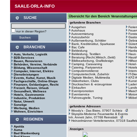
SAALE-ORLA-INFO
Übersicht für den Bereich Veranstaltunge
SUCHE
gefundene Branchen
Ausgehen
Ferie
Autohaus
Feuer
nur in dieser Region?
Autovermietung
Forstw
Autozubehör
Gasts
Außenwerbung, Schilder
Gebr
Bank, Kreditinstitut, Sparkasse
Güter
BRANCHEN
Bar, Cafe
Hand
Bekleidung
Hardw
Bekleidung, Textilien
Haus 
Auto, Verkehr, Logistik
Beratung (Recht,Wirtsch.,Geld)
Haush
B2B-Services
Bildbearbeitung, Grafikdesign
Hilfso
Bauen, Renovieren
Camping, Caravaning
Hotel
Behörden, Vereine, Verbände
Catering, Partyservice
Hotel
Bildung, Wissenschaft
Computernotdienst
Intern
Computer, Internet, Elektro
Computertechnik, Zubehör
IT-Di
Dienstleistungen
Digitale Medien, Multimedia
KFZ-W
Events, Kultur, Kunst, Musik
Diskotheken, Clubs
Kunst
Fachgeschäfte, Online-Shops
Drucksachen & -erzeugnisse
Laden
Finanzen, Geldanlagen, Recht
Einkaufen
Landw
Freizeit, Reisen, Urlaub
Eventpromotion
Masc
Gesundheit, Wellness
Eventservice
Motor
Hotels, Gastronomie
Fahrzeugteile, Tuning
Möbel
Industrie, Produktion
Natur, Umwelt
Sonstige
gefundene Adressen
Werbung, Medien
Woody's - Das Bistro, 07907 Schleiz
Wohnen, Einrichten
Skyoptix-Moderne Feuerwerke & Events
Inh. Annett Jahn, 07768 Reinstädt
REGIONEN
Heinzelmänner Verteilerservice, 07318 Saalfel
Apolda
Anzeigen
Auma
Bad Blankenburg
Bad Kösen