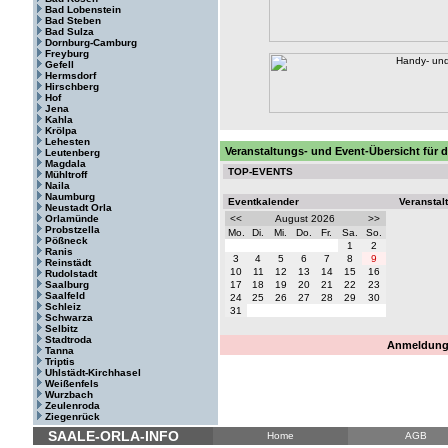
Bad Lobenstein
Bad Steben
Bad Sulza
Dornburg-Camburg
Freyburg
Gefell
Hermsdorf
Hirschberg
Hof
Jena
Kahla
Krölpa
Lehesten
Veranstaltungs- und Event-Übersicht für
Leutenberg
Magdala
TOP-EVENTS
Mühltroff
Naila
Naumburg
Eventkalender
Veranstal
Neustadt Orla
Orlamünde
<<
August 2026
>>
Probstzella
Mo.
Di.
Mi.
Do.
Fr.
Sa.
So.
Pößneck
1
2
Ranis
3
4
5
6
7
8
9
Reinstädt
10
11
12
13
14
15
16
Rudolstadt
Saalburg
17
18
19
20
21
22
23
Saalfeld
24
25
26
27
28
29
30
Schleiz
31
Schwarza
Selbitz
Stadtroda
Anmeldung 
Tanna
Triptis
Uhlstädt-Kirchhasel
Weißenfels
Wurzbach
Zeulenroda
Ziegenrück
SAALE-ORLA-INFO
Home
AGB