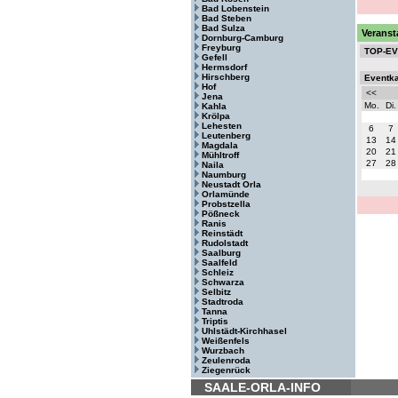
Bad Lobenstein
Bad Steben
Bad Sulza
Veranst
Dornburg-Camburg
Freyburg
TOP-E
Gefell
Hermsdorf
Hirschberg
Eventk
Hof
<<
Jena
Mo.
Di.
Kahla
Krölpa
Lehesten
6
7
Leutenberg
13
14
Magdala
20
21
Mühltroff
27
28
Naila
Naumburg
Neustadt Orla
Orlamünde
Probstzella
Pößneck
Ranis
Reinstädt
Rudolstadt
Saalburg
Saalfeld
Schleiz
Schwarza
Selbitz
Stadtroda
Tanna
Triptis
Uhlstädt-Kirchhasel
Weißenfels
Wurzbach
Zeulenroda
Ziegenrück
SAALE-ORLA-INFO