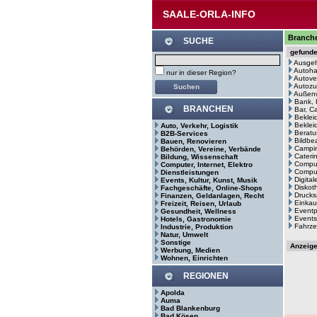
SAALE-ORLA-INFO
Branche
SUCHE
gefund
Ausge
Autoh
nur in dieser Region?
Autove
Autozu
Außenw
Bank, 
BRANCHEN
Bar, C
Beklei
Bekleid
Auto, Verkehr, Logistik
Beratu
B2B-Services
Bildbe
Bauen, Renovieren
Campin
Behörden, Vereine, Verbände
Cateri
Bildung, Wissenschaft
Comput
Computer, Internet, Elektro
Comput
Dienstleistungen
Digita
Events, Kultur, Kunst, Musik
Diskot
Fachgeschäfte, Online-Shops
Drucks
Finanzen, Geldanlagen, Recht
Einkau
Freizeit, Reisen, Urlaub
Eventp
Gesundheit, Wellness
Events
Hotels, Gastronomie
Fahrze
Industrie, Produktion
Natur, Umwelt
Sonstige
Anzeig
Werbung, Medien
Wohnen, Einrichten
REGIONEN
Apolda
Auma
Bad Blankenburg
Bad Kösen