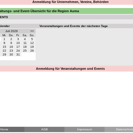
Anmeldung für Unternehmen, Vereine, Behörden
altungs- und Event-Übersicht für die Region Auma
VENTS
alender
Veranstaltungen und Events der nächsten Tage
Juli 2026
>>
Mi.
Do.
Fr.
Sa.
So.
1
2
3
4
5
8
9
10
11
12
15
16
17
18
19
22
23
24
25
26
29
30
31
Anmeldung für Veranstaltungen und Events
Home
AGB
Impressum
Datenschut