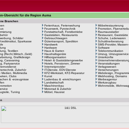
n-Übersicht für die Region Auma
ene Branchen
hen
Ferienhaus, Ferienwohung
Möbelrestaurierung
aus
Feuerwerk, Pyrotechnik
Promotion, Flyerverteil
rmietung
Forstwirtschaft, Forstbetriebe
Raumausstatter
behör
Gaststätten, Restaurants
Restaurant, Gaststätte
erbung, Schilder
Gebrauchtwagen
Schuhe, Lederwaren
Kreditinstitut, Sparkasse
Gütertransport, Spedition
Schuldnerberatung
afe
Handwerk
SMS-Provider, Massen
dung
Hardware
Software
ung, Textilien
Haus & Garten
Telekommunikation
ng (Recht,Wirtsch.,Geld)
Haushaltsgeräte
Umzug, Umzugsservice
arbeitung, Grafikdesign
Hilfsorganisation
Unterkünfte
g, Caravaning
Hotel- & Gaststättengewerbe
Unternehmensberatun
ng, Partyservice
Hotels, Pensionen, Zimmer
Veranstaltungen
ernotdienst
Internetprovider
Verlagswesen
ertechnik, Zubehör
IT-Dienste, EDV-Dienste
Versicherungen
le Medien, Multimedia
KFZ-Werkstatt, KFZ-Reparatur
Webdesign, Programmi
heken, Clubs
Kunst
Webhosting, Domains
achen & -erzeugnisse
Ladenbau & -einrichtungen
Werbeagentur
fen
Landwirtschaft
Werkzeugbau
romotion
Maschinenbau
Wohnmobile, Wohnwa
ervice
Motorrad & Zubehör
ugteile, Tuning
Möbel, Hausrat
en