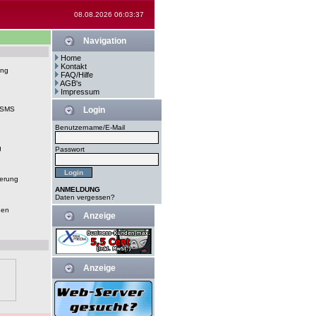
08.08.2026 06:03:37
Navigation
Home
Kontakt
ung
FAQ/Hilfe
AGB's
Impressum
-SMS
Login
Benutzername/E-Mail
g
Passwort
erung
ANMELDUNG
Daten vergessen?
gen
Anzeige
Anzeige