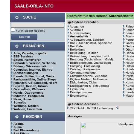
SAALE-ORLA-INFO
Übersicht für den Bereich Autozubehör in
SUCHE
gefundene Branchen
Ausgehen
Fahrz
Autohaus
Ferie
nur in dieser Region?
Autovermietung
Feuer
Autozubehör
Forstw
Außenwerbung, Schilder
Fotos
Bank, Kreditinstitut, Sparkasse
Gasts
BRANCHEN
Bar, Cafe
Gebr
Bekleidung
Güter
Bekleidung, Textilien
Hand
Auto, Verkehr, Logistik
Beleuchtung, Lampen, Licht
Hardw
B2B-Services
Beratung (Recht,Wirtsch.,Geld)
Haus 
Bauen, Renovieren
Bildbearbeitung, Grafikdesign
Haush
Behörden, Vereine, Verbände
Camping, Caravaning
Hilfso
Bildung, Wissenschaft
Catering, Partyservice
Hotel
Computer, Internet, Elektro
Computernotdienst
Hotel
Dienstleistungen
Computertechnik, Zubehör
Intern
Events, Kultur, Kunst, Musik
Digitale Medien, Multimedia
IT-Di
Fachgeschäfte, Online-Shops
Diskotheken, Clubs
Kommu
Finanzen, Geldanlagen, Recht
Drucksachen & -erzeugnisse
Kunst
Freizeit, Reisen, Urlaub
Einkaufen
Laden
Gesundheit, Wellness
Eventpromotion
Landw
Hotels, Gastronomie
Eventservice
Masc
Industrie, Produktion
Natur, Umwelt
Sonstige
gefundene Adressen
Werbung, Medien
CTP GmbH, 07338 Leutenberg
Wohnen, Einrichten
REGIONEN
Anzeigen
Apolda
Auma
Bad Blankenburg
Bad Kösen