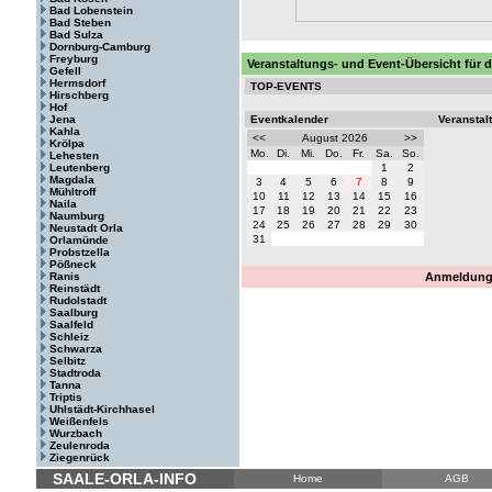
Bad Lobenstein
Bad Steben
Bad Sulza
Dornburg-Camburg
Freyburg
Veranstaltungs- und Event-Übersicht für d
Gefell
Hermsdorf
TOP-EVENTS
Hirschberg
Hof
Jena
Eventkalender
Veranstal
Kahla
<<
August 2026
>>
Krölpa
Mo.
Di.
Mi.
Do.
Fr.
Sa.
So.
Lehesten
Leutenberg
1
2
Magdala
3
4
5
6
7
8
9
Mühltroff
10
11
12
13
14
15
16
Naila
17
18
19
20
21
22
23
Naumburg
24
25
26
27
28
29
30
Neustadt Orla
31
Orlamünde
Probstzella
Pößneck
Ranis
Anmeldung 
Reinstädt
Rudolstadt
Saalburg
Saalfeld
Schleiz
Schwarza
Selbitz
Stadtroda
Tanna
Triptis
Uhlstädt-Kirchhasel
Weißenfels
Wurzbach
Zeulenroda
Ziegenrück
SAALE-ORLA-INFO
Home
AGB