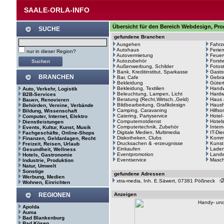
SAALE-ORLA-INFO
Übersicht für den Bereich Webdesign, Pro
SUCHE
gefundene Branchen
Ausgehen
Fahrz
Autohaus
Ferie
nur in dieser Region?
Autovermietung
Feuer
Autozubehör
Forstw
Außenwerbung, Schilder
Fotos
Bank, Kreditinstitut, Sparkasse
Gasts
BRANCHEN
Bar, Cafe
Gebr
Bekleidung
Güter
Bekleidung, Textilien
Hand
Auto, Verkehr, Logistik
Beleuchtung, Lampen, Licht
Hardw
B2B-Services
Beratung (Recht,Wirtsch.,Geld)
Haus 
Bauen, Renovieren
Bildbearbeitung, Grafikdesign
Haush
Behörden, Vereine, Verbände
Camping, Caravaning
Hilfso
Bildung, Wissenschaft
Catering, Partyservice
Hotel
Computer, Internet, Elektro
Computernotdienst
Hotel
Dienstleistungen
Computertechnik, Zubehör
Intern
Events, Kultur, Kunst, Musik
Digitale Medien, Multimedia
IT-Di
Fachgeschäfte, Online-Shops
Diskotheken, Clubs
Kommu
Finanzen, Geldanlagen, Recht
Drucksachen & -erzeugnisse
Kunst
Freizeit, Reisen, Urlaub
Einkaufen
Laden
Gesundheit, Wellness
Eventpromotion
Landw
Hotels, Gastronomie
Eventservice
Masc
Industrie, Produktion
Natur, Umwelt
Sonstige
gefundene Adressen
Werbung, Medien
xtra-media, Inh. E.Säwert, 07381 Pößneck
Wohnen, Einrichten
REGIONEN
Anzeigen
Apolda
Auma
Bad Blankenburg
Bad Kösen