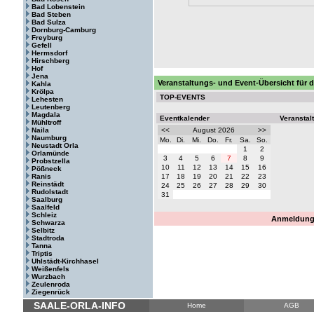
Bad Lobenstein
Bad Steben
Bad Sulza
Dornburg-Camburg
Freyburg
Gefell
Hermsdorf
Hirschberg
Hof
Jena
Veranstaltungs- und Event-Übersicht für d
Kahla
Krölpa
TOP-EVENTS
Lehesten
Leutenberg
Magdala
Eventkalender
Veranstal
Mühltroff
Naila
<<
August 2026
>>
Naumburg
Mo.
Di.
Mi.
Do.
Fr.
Sa.
So.
Neustadt Orla
1
2
Orlamünde
3
4
5
6
7
8
9
Probstzella
10
11
12
13
14
15
16
Pößneck
Ranis
17
18
19
20
21
22
23
Reinstädt
24
25
26
27
28
29
30
Rudolstadt
31
Saalburg
Saalfeld
Schleiz
Anmeldung 
Schwarza
Selbitz
Stadtroda
Tanna
Triptis
Uhlstädt-Kirchhasel
Weißenfels
Wurzbach
Zeulenroda
Ziegenrück
SAALE-ORLA-INFO
Home
AGB