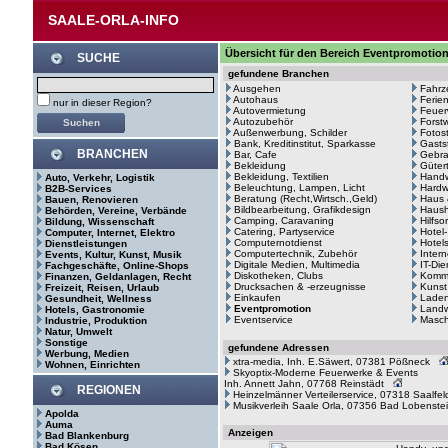
SAALE-ORLA-INFO
Übersicht für den Bereich Eventpromotion
SUCHE
gefundene Branchen
Ausgehen
Fahrz
Autohaus
Ferie
nur in dieser Region?
Autovermietung
Feuer
Autozubehör
Forstw
Außenwerbung, Schilder
Fotos
Bank, Kreditinstitut, Sparkasse
Gasts
BRANCHEN
Bar, Cafe
Gebr
Bekleidung
Güter
Bekleidung, Textilien
Hand
Auto, Verkehr, Logistik
Beleuchtung, Lampen, Licht
Hardw
B2B-Services
Beratung (Recht,Wirtsch.,Geld)
Haus 
Bauen, Renovieren
Bildbearbeitung, Grafikdesign
Haush
Behörden, Vereine, Verbände
Camping, Caravaning
Hilfso
Bildung, Wissenschaft
Catering, Partyservice
Hotel
Computer, Internet, Elektro
Computernotdienst
Hotel
Dienstleistungen
Computertechnik, Zubehör
Intern
Events, Kultur, Kunst, Musik
Digitale Medien, Multimedia
IT-Di
Fachgeschäfte, Online-Shops
Diskotheken, Clubs
Kommu
Finanzen, Geldanlagen, Recht
Drucksachen & -erzeugnisse
Kunst
Freizeit, Reisen, Urlaub
Einkaufen
Laden
Gesundheit, Wellness
Eventpromotion
Landw
Hotels, Gastronomie
Eventservice
Masc
Industrie, Produktion
Natur, Umwelt
Sonstige
gefundene Adressen
Werbung, Medien
xtra-media, Inh. E.Säwert, 07381 Pößneck
Wohnen, Einrichten
Skyoptix-Moderne Feuerwerke & Events
Inh. Annett Jahn, 07768 Reinstädt
REGIONEN
Heinzelmänner Verteilerservice, 07318 Saalfel
Musikverleih Saale Orla, 07356 Bad Lobenste
Apolda
Auma
Anzeigen
Bad Blankenburg
Bad Kösen