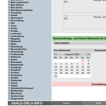
Bad Lobenstein
Bad Steben
Bad Sulza
Dornburg-Camburg
Freyburg
Gefell
Hermsdorf
Hirschberg
Hof
Jena
Kahla
Krölpa
Lehesten
Leutenberg
Veranstaltungs- und Event-Übersicht für d
Magdala
Mühltroff
TOP-EVENTS
Naila
Naumburg
Neustadt Orla
Eventkalender
Veranstal
Orlamünde
Probstzella
<<
August 2026
>>
Pößneck
Mo.
Di.
Mi.
Do.
Fr.
Sa.
So.
Ranis
1
2
Reinstädt
3
4
5
6
7
8
9
Rudolstadt
10
11
12
13
14
15
16
Saalburg
Saalfeld
17
18
19
20
21
22
23
Schleiz
24
25
26
27
28
29
30
Schwarza
31
Selbitz
Stadtroda
Tanna
Anmeldung 
Triptis
Uhlstädt-Kirchhasel
Weißenfels
Wurzbach
Zeulenroda
Ziegenrück
SAALE-ORLA-INFO
Home
AGB